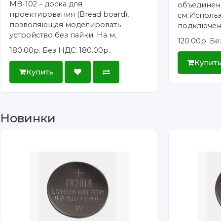
MB-102 – доска для
объединенн
проектирования (Bread board),
см.Использ
позволяющая моделировать
подключен
устройство без пайки. На м..
120.00р.
Бе
180.00р.
Без НДС: 180.00р.
Купит
Купить
Новинки