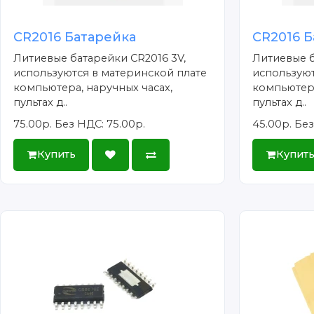
CR2016 Батарейка
CR2016 Б
Литиевые батарейки CR2016 3V,
Литиевые б
используются в материнской плате
используют
компьютера, наручных часах,
компьютера
пультах д..
пультах д..
75.00р.
Без НДС: 75.00р.
45.00р.
Без
Купить
Купит