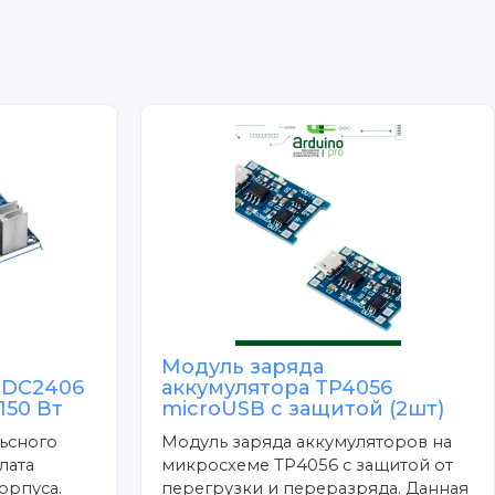
Модуль заряда
 DC2406
аккумулятора TP4056
150 Вт
microUSB с защитой (2шт)
ьсного
Модуль заряда аккумуляторов на
лата
микросхеме TP4056 с защитой от
орпуса.
перегрузки и переразряда. Данная