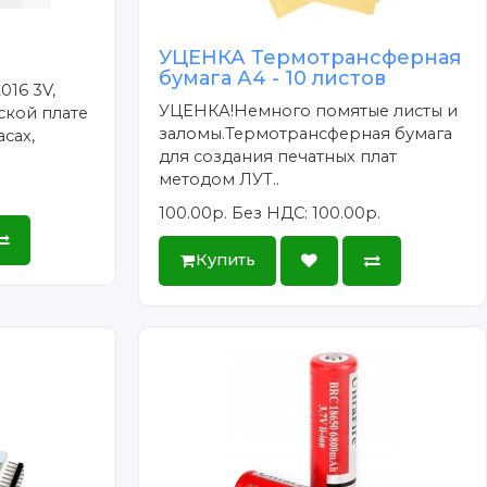
УЦЕНКА Термотрансферная
бумага А4 - 10 листов
016 3V,
УЦЕНКА!Немного помятые листы и
ской плате
заломы.Термотрансферная бумага
сах,
для создания печатных плат
методом ЛУТ..
100.00р.
Без НДС: 100.00р.
Купить