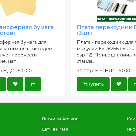
ансферная бумага
Плата переходник 
истов)
(3шт)
сферная бумага для
Плата - переходник для 
ечатных плат методом
модулей ESP8266 (esp-07
ляет перенести
esp-12). Приводит пины 
е, нап..
станда..
з НДС: 150.00р.
70.00р.
Без НДС: 70.00р.
ь
Купить
Датчики Arduino
Кли
Датчики газа
Инф