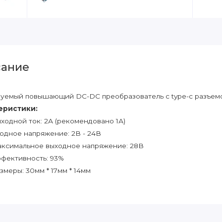
ание
уемый повышающий DC-DC преобразователь c type-c разъемо
еристики:
ходной ток: 2А (рекомендовано 1А)
одное напряжение: 2В - 24В
ксимальное выходное напряжение: 28В
фективность: 93%
змеры: 30мм * 17мм * 14мм