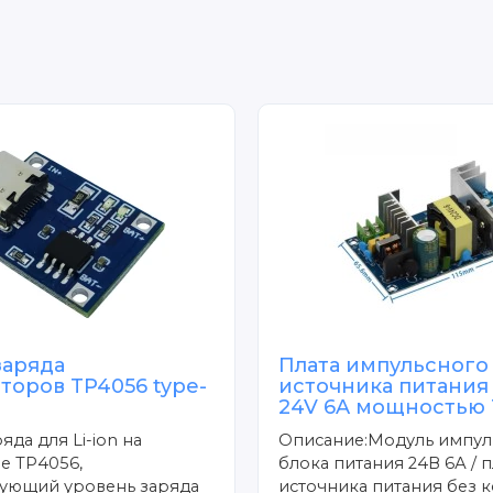
заряда
Плата импульсного
торов TP4056 type-
источника питания
24V 6A мощностью 
яда для Li-ion на
Описание:Модуль импул
е TP4056,
блока питания 24В 6А / п
ующий уровень заряда
источника питания без к