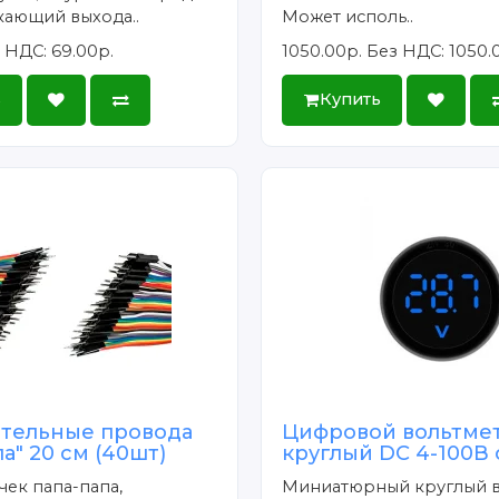
кающий выхода..
Может исполь..
 НДС: 69.00р.
1050.00р.
Без НДС: 1050.
ь
Купить
тельные провода
Цифровой вольтме
па" 20 см (40шт)
круглый DC 4-100В
ек папа-папа,
Миниатюрный круглый в