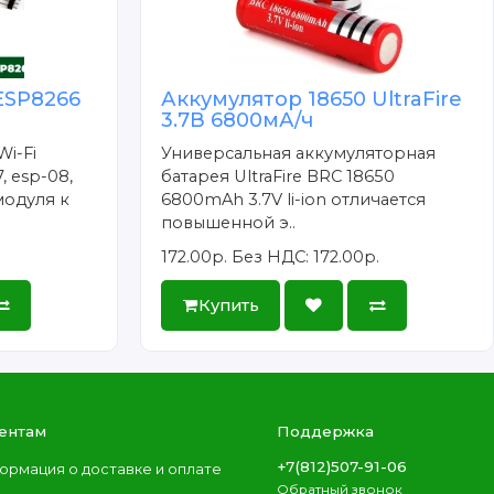
ESP8266
Аккумулятор 18650 UltraFire
3.7В 6800мА/ч
Wi-Fi
Универсальная аккумуляторная
, esp-08,
батарея UltraFire BRC 18650
модуля к
6800mAh 3.7V li-ion отличается
повышенной э..
172.00р.
Без НДС: 172.00р.
Купить
ентам
Поддержка
+7(812)507-91-06
ормация о доставке и оплате
Обратный звонок