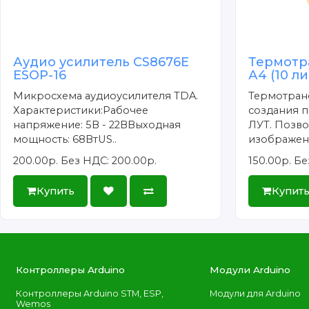
Аудио усилитель CS8676E
Термотр
ESOP-16
А4 (10 л
Микросхема аудиоусилителя TDA.
Термотран
Характеристики:Рабочее
создания п
напряжение: 5В - 22ВВыходная
ЛУТ. Позво
мощность: 68ВтUS..
изображени
200.00р.
Без НДС: 200.00р.
150.00р.
Бе
Купить
Купит
Контроллеры Arduino
Модули Arduino
Контроллеры Arduino STM, ESP,
Модули для Arduino
Wemos