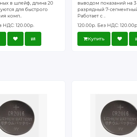
ых в шлейф, длина 20
выводом показаний на 3
уются для быстрого
разрядный 7-сегментный
ия комп..
Работает с ..
з НДС: 120.00р.
120.00р.
Без НДС: 120.00р
ь
Купить