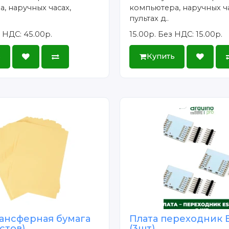
, наручных часах,
компьютера, наручных ча
пультах д..
 НДС: 45.00р.
15.00р.
Без НДС: 15.00р.
ь
Купить
ансферная бумага
Плата переходник 
истов)
(3шт)