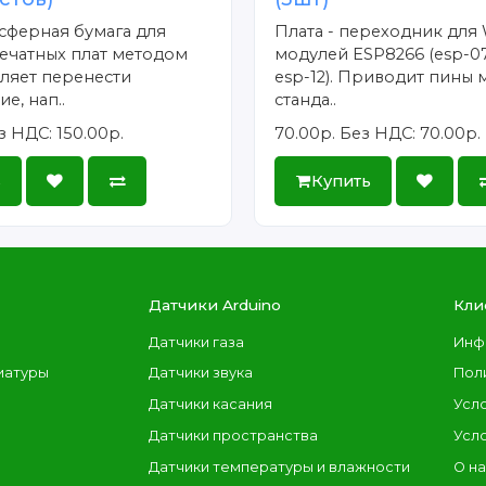
сферная бумага для
Плата - переходник для 
ечатных плат методом
модулей ESP8266 (esp-07
ляет перенести
esp-12). Приводит пины 
е, нап..
станда..
з НДС: 150.00р.
70.00р.
Без НДС: 70.00р.
ь
Купить
Датчики Arduino
Кли
Датчики газа
Инф
иатуры
Датчики звука
Пол
Датчики касания
Усл
Датчики пространства
Усл
Датчики температуры и влажности
О н