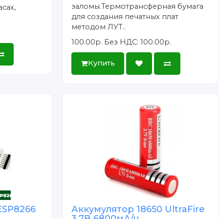
заломы.Термотрансферная бумага
сах,
для создания печатных плат
методом ЛУТ..
100.00р.
Без НДС: 100.00р.
Купить
ESP8266
Аккумулятор 18650 UltraFire
3.7В 6800мА/ч