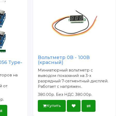
Вольтметр 0В - 100В
56 Type-
(красный)
Миниатюрный вольтметр с
торов на
выводом показаний на 3-х
разрядный 7-сегментный дисплей.
й от
Работает с напряжен..
.
380.00р.
Без НДС: 380.00р.
р.
Купить