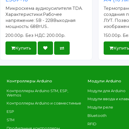
Микросхема аудиоусилителя TDA.
Термотран
Характеристики:Рабочее
создания п
напряжение: 5В - 22ВВыходная
ЛУТ. Позво
мощность: 68ВтUS..
изображени
200.00р.
Без НДС: 200.00р.
150.00р.
Бе
Купить
Купит
Контроллеры Arduino
Модули Arduino
Контроллеры Arduino STM, ESP,
Модули для Arduino
Wemos
Модули ввода и клав
Контроллеры Arduino и совместимые
Модули реле
ESP
Bluetooth
STM
RFID
Профильные контроллеры