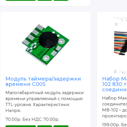
Модуль таймера/задержки
Набор М
времени C005
102 830 
соедини
Малогабаритный модуль задержки
Набор Маке
времени управляемый с помощью
соедините
TTL-уровня. Характеристики:
MB-102 – д
Напря..
проектиров
70.00р.
Без НДС: 70.00р.
199.00р.
Бе