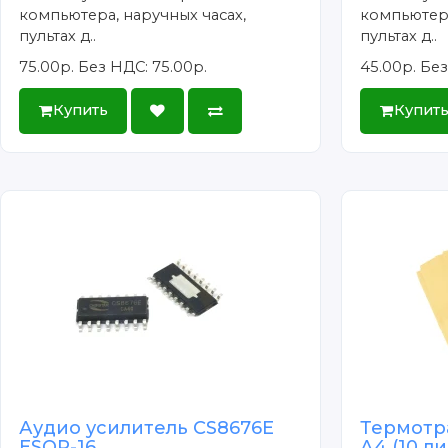
компьютера, наручных часах,
компьютера
пультах д..
пультах д..
75.00р.
Без НДС: 75.00р.
45.00р.
Без
Купить
Купит
Аудио усилитель CS8676E
Термотр
ESOP-16
А4 (10 л