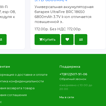
Wi-Fi
Универсальная аккумуляторная
, esp-08,
батарея UltraFire BRC 18650
модуля к
6800mAh 3.7V li-ion отличается
повышенной э..
172.00р.
Без НДС: 172.00р.
Купить
ентам
Поддержка
+7(812)507-91-06
ормация о доставке и оплате
Обратный звонок
итика конфиденциальности
ежедневно с 10.00 до
овия возврата товара
20.00
овия соглашения
Мы в сети
ас