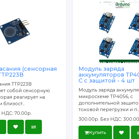
асания (сенсорная
Модуль заряда
TTP223B
аккумуляторов TP40
C с защитой - 4 шт
ания TTP223B
Модуль заряда аккумуля
яет собой сенсорную
микросхеме TP4056, с
торая реагирует на
дополнительной защито
 близост..
токовой перегрузки и п.
 НДС: 70.00р.
300.00р.
Без НДС: 300.00
ь
Купить