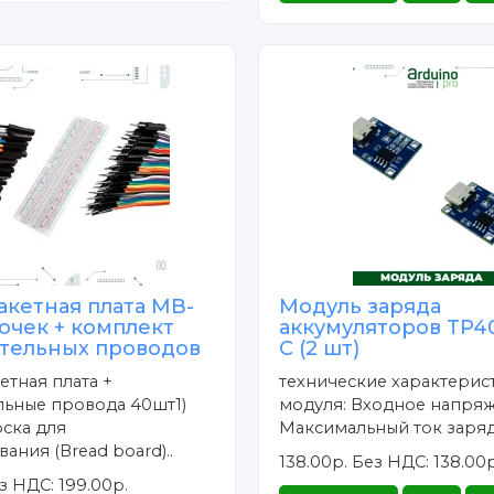
акетная плата MB-
Модуль заряда
точек + комплект
аккумуляторов TP40
тельных проводов
C (2 шт)
тная плата +
технические характерис
льные провода 40шт1)
модуля: Входное напряж
оска для
Максимальный ток заряд
ания (Bread board)..
138.00р.
Без НДС: 138.00р
з НДС: 199.00р.