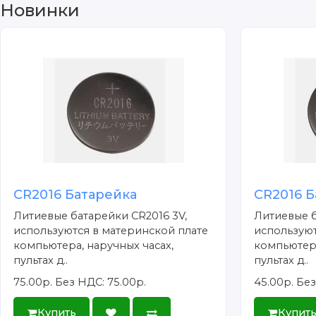
Новинки
CR2016 Батарейка
CR2016 Б
Литиевые батарейки CR2016 3V,
Литиевые б
используются в материнской плате
используют
компьютера, наручных часах,
компьютера
пультах д..
пультах д..
75.00р.
Без НДС: 75.00р.
45.00р.
Без
Купить
Купит