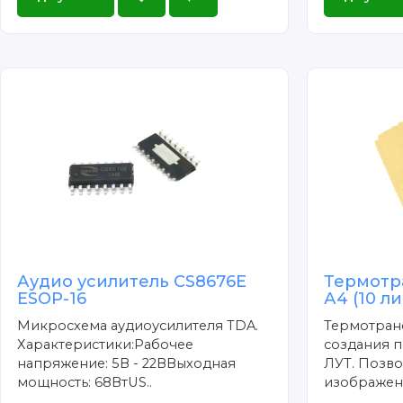
Аудио усилитель CS8676E
Термотр
ESOP-16
А4 (10 л
Микросхема аудиоусилителя TDA.
Термотран
Характеристики:Рабочее
создания п
напряжение: 5В - 22ВВыходная
ЛУТ. Позво
мощность: 68ВтUS..
изображени