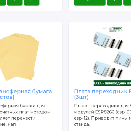
ансферная бумага
Плата переходник 
истов)
(3шт)
сферная бумага для
Плата - переходник для 
ечатных плат методом
модулей ESP8266 (esp-07
ляет перенести
esp-12). Приводит пины 
е, нап..
станда..