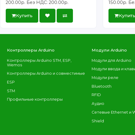
200.00р.
Без НДС: 200.00р.
150.00р.
Бе
Купить
Купит
Контроллеры Arduino
Модули Arduino
Контроллеры Arduino STM, ESP,
Модули для Arduino
Wemos
Модули ввода и клав
Контроллеры Arduino и совместимые
Модули реле
ESP
Bluetooth
STM
RFID
Профильные контроллеры
Аудио
Сетевые Ethernet и W
Shield