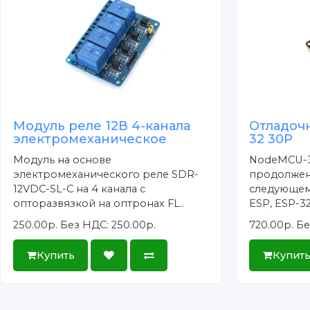
Модуль реле 12В 4-канала
Отладоч
электромеханическое
32 30P
Модуль на основе
NodeMCU-3
электромеханического реле SDR-
продолжен
12VDC-SL-C на 4 канала с
следующем
опторазвязкой на оптронах FL..
ESP, ESP-32/
250.00р.
Без НДС: 250.00р.
720.00р.
Бе
Купить
Купит