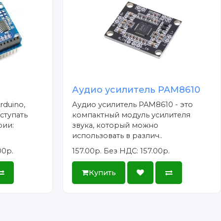
Аудио усилитель PAM8610
rduino,
Аудио усилитель PAM8610 - это
ступать
компактный модуль усилителя
рии:
звука, который можно
использовать в различ..
00р.
157.00р.
Без НДС: 157.00р.
Купить