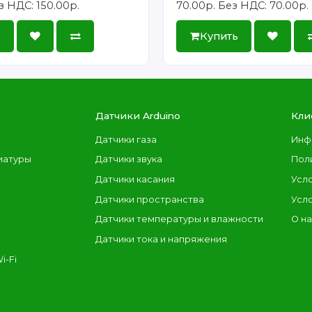
з НДС: 150.00р.
70.00р.
Без НДС: 70.00р.
ь
Купить
Датчики Arduino
Кли
Датчики газа
Инф
иатуры
Датчики звука
Пол
Датчики касания
Усл
Датчики пространства
Усл
Датчики температуры и влажности
О н
Датчики тока и напряжения
i-Fi