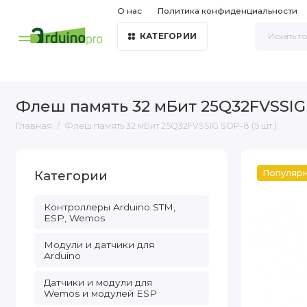
О нас
Политика конфиденциальности
КАТЕГОРИИ
Флеш память 32 мБит 25Q32FVSSIG 
Главная
Флеш память 32 мБит 25Q32FVSSIG SOP-8 (5 шт.)
Категории
Популяр
Контроллеры Arduino STM,
ESP, Wemos
Модули и датчики для
Arduino
Датчики и модули для
Wemos и модулей ESP