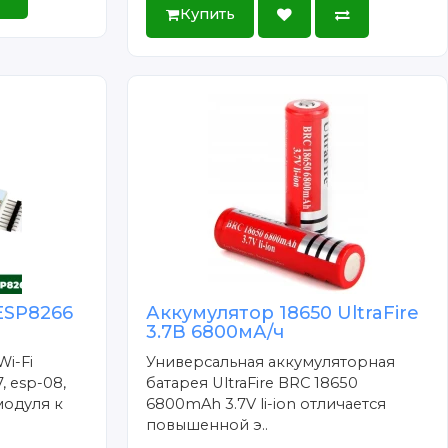
Купить
ESP8266
Аккумулятор 18650 UltraFire
3.7В 6800мА/ч
Wi-Fi
Универсальная аккумуляторная
, esp-08,
батарея UltraFire BRC 18650
модуля к
6800mAh 3.7V li-ion отличается
повышенной э..