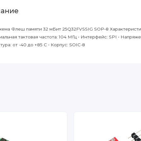
ание
ема Флеш памяти 32 мБит 25Q32FVSSIG SOP-8 Характеристики:
мальная тактовая частота: 104 МГц • Интерфейс: SPI • Напряжен
ура: от -40 до +85 С • Корпус: SOIC-8