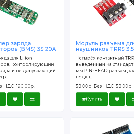
лер заряда
Модуль разъема дл
торов (BMS) 3S 20A
наушников TRRS 3,
яда для Li-ion
Четырёх контактный TRR
оров, контролирующий
выведенный на стандарт
аряда и не допускающий
мм PIN-HEAD разъём дл
тр..
подкл..
з НДС: 190.00р.
58.00р.
Без НДС: 58.00р.
ь
Купить