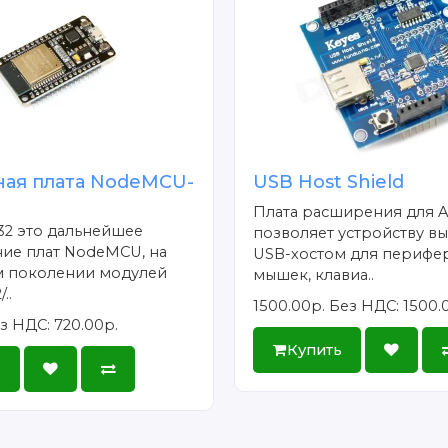
ная плата NodeMCU-
USB Host Shield
Плата расширения для A
2 это дальнейшее
позволяет устройству вы
ие плат NodeMCU, на
USB-хостом для перифе
 поколении модулей
мышек, клавиа..
..
1500.00р.
Без НДС: 1500.
з НДС: 720.00р.
Купить
ь