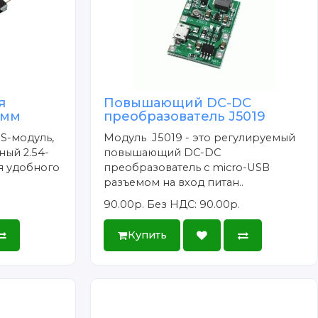
я
Повышающий DC-DC
5мм
преобразователь J5019
S-модуль,
Модуль J5019 - это регулируемый
ный 2.54-
повышающий DC-DC
я удобного
преобразователь c micro-USB
разъемом на вход питан..
90.00р.
Без НДС: 90.00р.
Купить