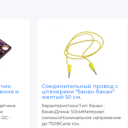
тчик
Соединительный провод с
ения и
штекерами "банан-банан"
желтый 50 см.
датчика
Характеристики:Тип: банан -
 и
бананДлина: 50смМатериал:
I2C -
силиконНоминальное напряжение:
до 750ВСила ток..