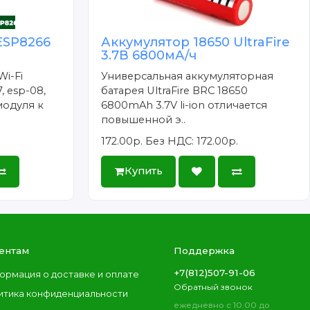
ESP8266
Аккумулятор 18650 UltraFire
3.7В 6800мА/ч
Wi-Fi
Универсальная аккумуляторная
, esp-08,
батарея UltraFire BRC 18650
модуля к
6800mAh 3.7V li-ion отличается
повышенной э..
172.00р.
Без НДС: 172.00р.
Купить
ентам
Поддержка
+7(812)507-91-06
ормация о доставке и оплате
Обратный звонок
итика конфиденциальности
ежедневно с 10.00 до