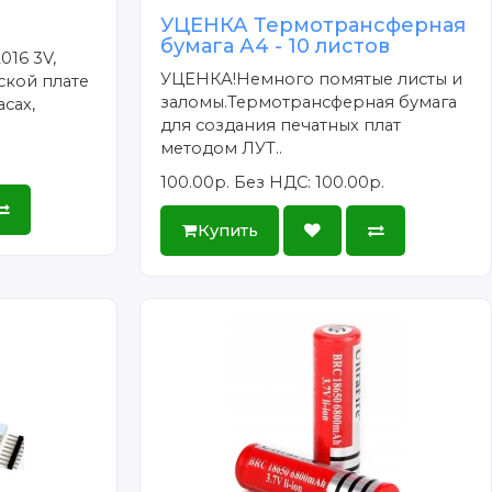
УЦЕНКА Термотрансферная
бумага А4 - 10 листов
016 3V,
УЦЕНКА!Немного помятые листы и
ской плате
заломы.Термотрансферная бумага
сах,
для создания печатных плат
методом ЛУТ..
100.00р.
Без НДС: 100.00р.
Купить