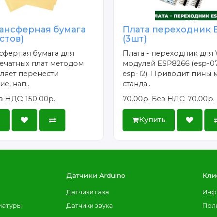
ансферная бумага
Плата переходник 
истов)
(3шт)
сферная бумага для
Плата - переходник для 
ечатных плат методом
модулей ESP8266 (esp-07
ляет перенести
esp-12). Приводит пины 
е, нап..
станда..
з НДС: 150.00р.
70.00р.
Без НДС: 70.00р.
ь
Купить
Датчики Arduino
Кли
Датчики газа
Инф
иатуры
Датчики звука
Пол