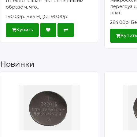
Штекер "банан" выполнен таким
перегрузки
образом, что..
плат..
190.00р.
Без НДС: 190.00р.
264.00р.
Бе
Купить
Купит
Новинки