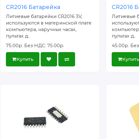
CR2016 Батарейка
CR2016 Б
Литиевые батарейки CR2016 3V,
Литиевые б
используются в материнской плате
используют
компьютера, наручных часах,
компьютера
пультах д..
пультах д..
75.00р.
Без НДС: 75.00р.
45.00р.
Без
Купить
Купит