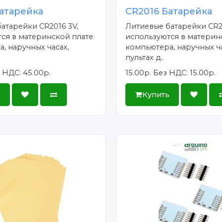
атарейка
CR2016 Батарейка
атарейки CR2016 3V,
Литиевые батарейки CR2
ся в материнской плате
используются в материн
, наручных часах,
компьютера, наручных ча
пультах д..
 НДС: 45.00р.
15.00р.
Без НДС: 15.00р.
ь
Купить