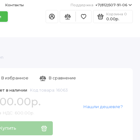
Контакты
Поддержка
+7(812)507-91-06
Корзина
0
и
0.00р.
en
В избранное
В сравнение
ет в наличии
Код товара: 16063
00.00р.
Нашли дешевле?
з НДС: 600.00р.
Купить