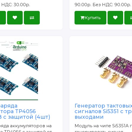
 НДС: 30.00р.
90.00р.
Без НДС: 90.00р.
ь
Купить
заряда
Генератор тактовы
ятора TP4056
сигналов Si5351 с т
 с защитой (4шт)
выходами
яда аккумуляторов на
Модуль на чипе Si5351A 
е TP4056 с защитой от
генерировать сигнал