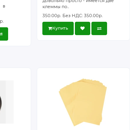
довольно просто - имеется две
 в
клеммы по..
350.00р.
Без НДС: 350.00р.
р.
Купить