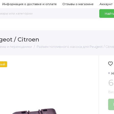
Информация о доставке и оплате
Отзывы о магазине
Аккаунт
Найт
eot / Citroen
емы и переходники
Разъем топливного насоса для Peugeot / Citro
ный
Н
6
Бе