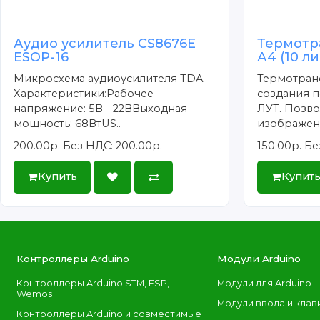
Аудио усилитель CS8676E
Термотр
ESOP-16
А4 (10 л
Микросхема аудиоусилителя TDA.
Термотран
Характеристики:Рабочее
создания п
напряжение: 5В - 22ВВыходная
ЛУТ. Позво
мощность: 68ВтUS..
изображени
200.00р.
Без НДС: 200.00р.
150.00р.
Бе
Купить
Купит
Контроллеры Arduino
Модули Arduino
Контроллеры Arduino STM, ESP,
Модули для Arduino
Wemos
Модули ввода и клав
Контроллеры Arduino и совместимые