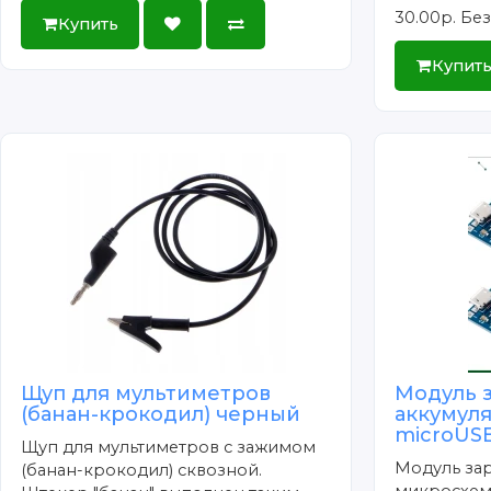
30.00р.
Без
Купить
Купит
Щуп для мультиметров
Модуль 
(банан-крокодил) черный
аккумул
microUSB
Щуп для мультиметров с зажимом
Модуль зар
(банан-крокодил) сквозной.
микросхем