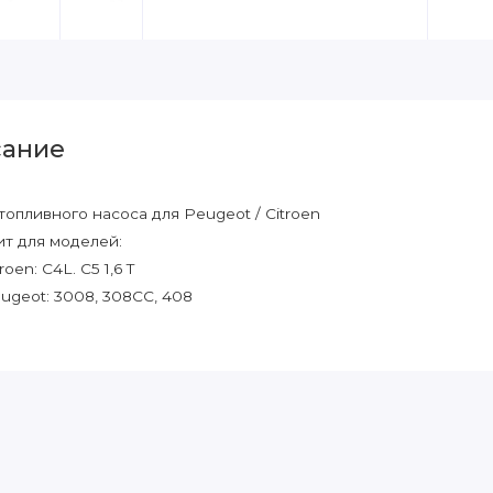
ание
топливного насоса для Peugeot / Citroen
т для моделей:
troen: C4L. C5 1,6 T
ugeot: 3008, 308CC, 408