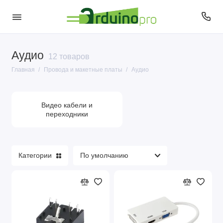
Аудио
Аудио
12 товаров
Главная
Провода и макетные платы
Аудио
Макетные платы
Провода USB
Видео кабели и
переходники
Провода и перемычки
Категории