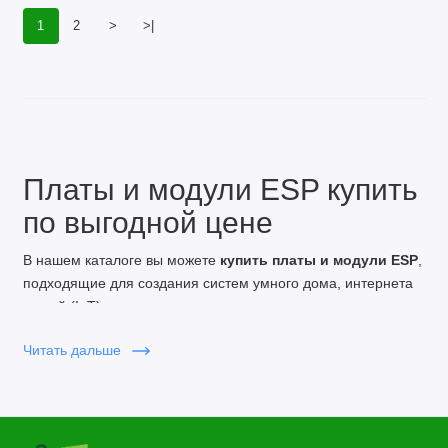
1
2
>
>|
Платы и модули ESP купить
по выгодной цене
В нашем каталоге вы можете
купить платы и модули ESP
,
подходящие для создания систем умного дома, интернета
вещей (IoT), дистанционного управления и множества
других электронных проектов. В наличии популярные
Читать дальше
модели:
ESP8266
— компактные Wi-Fi модули с низким
энергопотреблением.
ESP32
— мощные платы с поддержкой Wi-Fi и