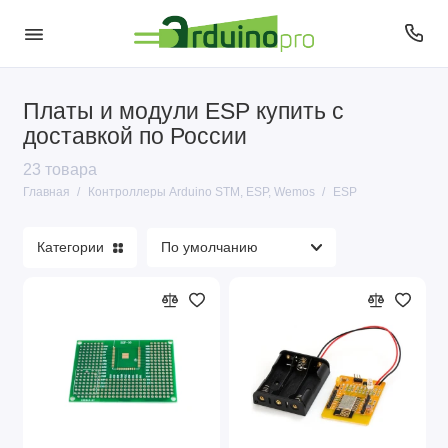
Платы и модули ESP купить с
ESP
доставкой по России
23 товара
STM
Главная
Контроллеры Arduino STM, ESP, Wemos
ESP
Контроллеры Arduino и совместимые
Категории
Профильные контроллеры