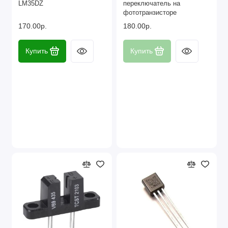
LM35DZ
переключатель на
Наборы компонентов
фототранзисторе
170.00р.
180.00р.
Разъёмы, штекеры и соединители
Купить
Купить
Резисторы
Реле
Стабилизаторы питания
Транзисторы