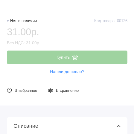
Наборы компонентов
Разъёмы, штекеры и соединители
Нет в наличии
Код товара: 00126
31.00р.
Резисторы
Без НДС: 31.00р.
Реле
Купить
Стабилизаторы питания
Нашли дешевле?
Транзисторы
В избранное
В сравнение
Описание