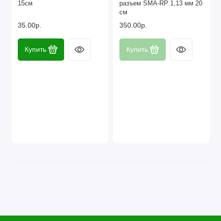
15см
разъем SMA-RP 1,13 мм 20
Наборы компонентов
см
35.00р.
350.00р.
Разъёмы, штекеры и соединители
Купить
Купить
Резисторы
Реле
Стабилизаторы питания
Транзисторы