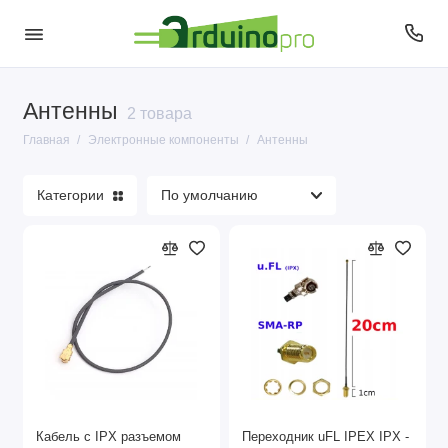
Антенны
Антенны
2 товара
Главная
Электронные компоненты
Антенны
Датчики
Категории
Диоды
Кварцы
Кнопки и переключатели
Конденсаторы
Микросхемы
Микрофоны
Кабель с IPX разъемом
Переходник uFL IPEX IPX -