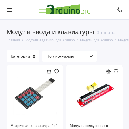
Модули ввода и клавиатуры
Датчики для Arduino
3 товара
Главная
Модули и датчики для Arduino
Модули для Arduino
Модули
Модули для Arduino
Категории
Матричная клавиатура 4х4
Модуль ползункового