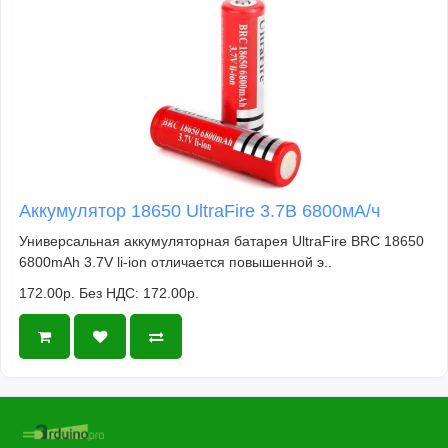
Аккумулятор 18650 UltraFire 3.7В 6800мА/ч
Универсальная аккумуляторная батарея UltraFire BRC 18650
6800mAh 3.7V li-ion отличается повышенной э..
172.00р.
Без НДС: 172.00р.