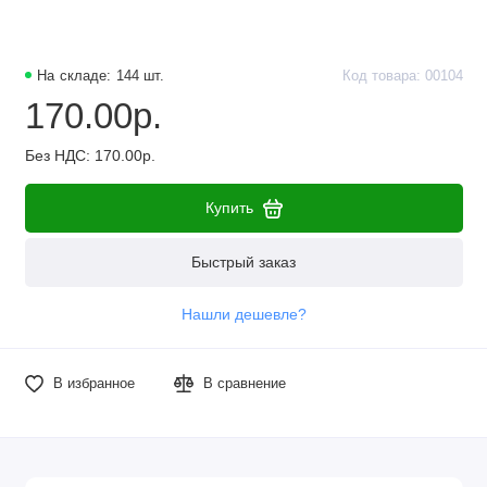
Наборы компонентов
Разъёмы, штекеры и соединители
На складе: 144 шт.
Код товара: 00104
170.00р.
Резисторы
Без НДС: 170.00р.
Реле
Купить
Стабилизаторы питания
Быстрый заказ
Транзисторы
Нашли дешевле?
В избранное
В сравнение