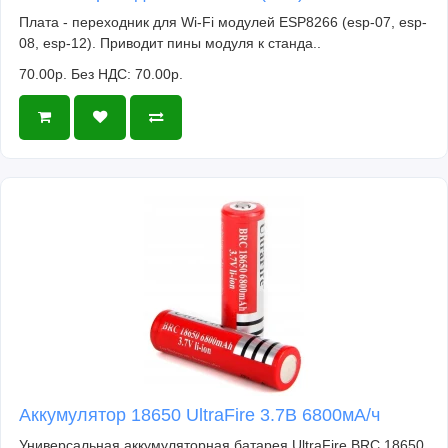
Плата - переходник для Wi-Fi модулей ESP8266 (esp-07, esp-
08, esp-12). Приводит пины модуля к станда..
70.00р.
Без НДС: 70.00р.
Аккумулятор 18650 UltraFire 3.7В 6800мА/ч
Универсальная аккумуляторная батарея UltraFire BRC 18650