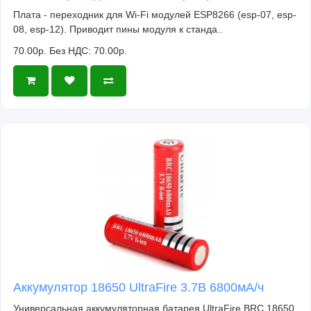
Плата - переходник для Wi-Fi модулей ESP8266 (esp-07, esp-
08, esp-12). Приводит пины модуля к станда..
70.00р.
Без НДС: 70.00р.
Аккумулятор 18650 UltraFire 3.7В 6800мА/ч
Универсальная аккумуляторная батарея UltraFire BRC 18650