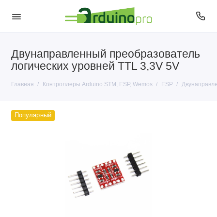
Двунаправленный преобразователь
ESP
логических уровней TTL 3,3V 5V
STM
Главная
Контроллеры Arduino STM, ESP, Wemos
ESP
Двунаправле
Контроллеры Arduino и совместимые
Популярный
Профильные контроллеры