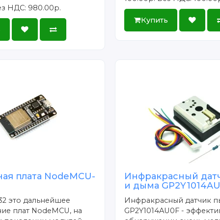
з НДС: 980.00р.
Купить
ь
ная плата NodeMCU-
Инфракрасный дат
и дыма GP2Y1014A
2 это дальнейшее
Инфракрасный датчик п
ие плат NodeMCU, на
GP2Y1014AU0F - эффекти