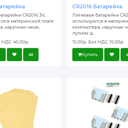
атарейка
CR2016 Батарейка
атарейки CR2016 3V,
Литиевые батарейки CR2
ся в материнской плате
используются в материн
, наручных часах,
компьютера, наручных ча
пультах д..
 НДС: 45.00р.
15.00р.
Без НДС: 15.00р.
ь
Купить