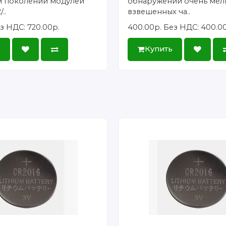
 поколении модулей
обнаружении очень мел
..
взвешенных ча..
з НДС: 720.00р.
400.00р.
Без НДС: 400.0
ь
Купить