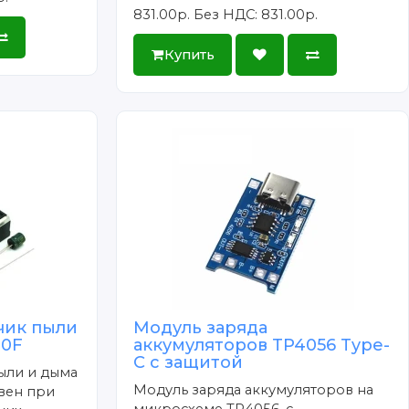
831.00р.
Без НДС: 831.00р.
Купить
чик пыли
Модуль заряда
U0F
аккумуляторов TP4056 Type-
C с защитой
ыли и дыма
Модуль заряда аккумуляторов на
вен при
микросхеме TP4056, с