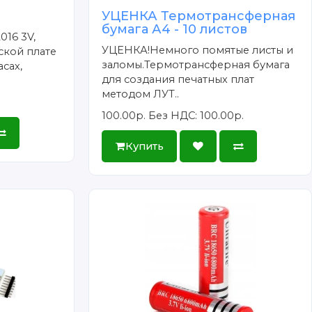
УЦЕНКА Термотрансферная
бумага А4 - 10 листов
016 3V,
УЦЕНКА!Немного помятые листы и
ской плате
заломы.Термотрансферная бумага
сах,
для создания печатных плат
методом ЛУТ..
100.00р.
Без НДС: 100.00р.
Купить