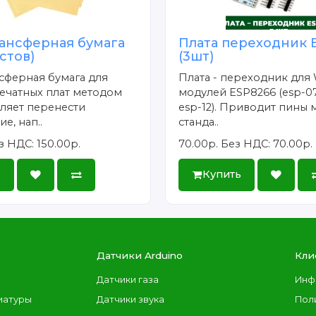
ансферная бумага
Плата переходник 
истов)
(3шт)
сферная бумага для
Плата - переходник для 
ечатных плат методом
модулей ESP8266 (esp-07
ляет перенести
esp-12). Приводит пины 
е, нап..
станда..
з НДС: 150.00р.
70.00р.
Без НДС: 70.00р.
ь
Купить
Датчики Arduino
Кли
Датчики газа
Инф
иатуры
Датчики звука
Пол