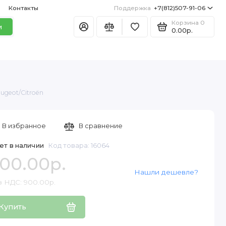
Контакты
Поддержка
+7(812)507-91-06
Корзина
0
и
0.00р.
ugeot/Citroën
В избранное
В сравнение
ет в наличии
Код товара: 16064
00.00р.
Нашли дешевле?
з НДС: 900.00р.
Купить