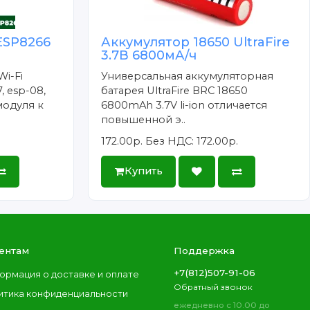
ESP8266
Аккумулятор 18650 UltraFire
3.7В 6800мА/ч
Wi-Fi
Универсальная аккумуляторная
, esp-08,
батарея UltraFire BRC 18650
модуля к
6800mAh 3.7V li-ion отличается
повышенной э..
172.00р.
Без НДС: 172.00р.
Купить
ентам
Поддержка
+7(812)507-91-06
ормация о доставке и оплате
Обратный звонок
итика конфиденциальности
ежедневно с 10.00 до