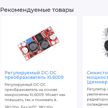
Рекомендуемые товары
Регулируемый DC-DC
Симисто
преобразователь XL6009
мощност
(диммер 
Регулируемый DC-DC
Регулятор 
преобразователь на основе
увеличенн
микросхемы XL6009. Может как
радиаторо
повышать, так и понижать в..
охлаждения
180.00р.
Без НДС: 180.00р.