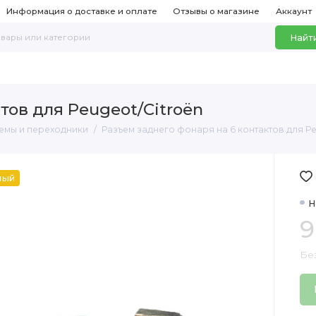
Информация о доставке и оплате
Отзывы о магазине
Аккаунт
Найт
тов для Peugeot/Citroën
емы и переходники
Разъем заднего фонаря на 6 контактов для Pe
ный
Н
9
Бе