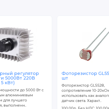
рный регулятор
Фоторезистор GL552
и 5000Вт 220В
шт
5 кВт)
Фоторезистор GL5528,
мощности до 5000 Вт с
сопротивление 10-20кО
ым алюминиевым
использовать как анало
м для лучшего
датчик света. Характ..
, выполненн..
100.00р.
Без НДС: 100.00