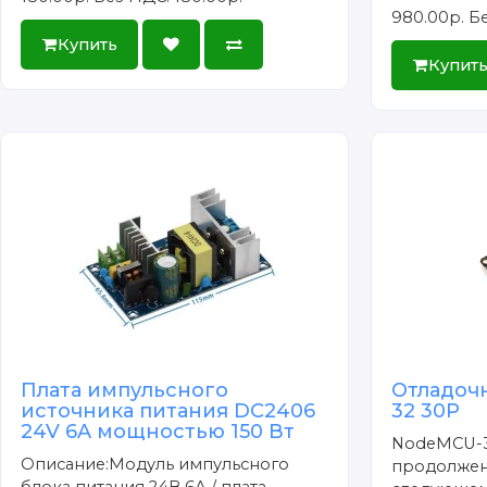
980.00р.
Бе
Купить
Купит
Плата импульсного
Отладоч
источника питания DC2406
32 30P
24V 6A мощностью 150 Вт
NodeMCU-3
Описание:Модуль импульсного
продолжен
блока питания 24В 6А / плата