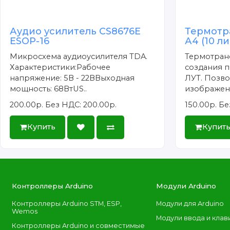
Аудио усилитель CS8676E
Термотр
ESOP-16
А4 (10 л
Микросхема аудиоусилителя TDA.
Термотран
Характеристики:Рабочее
создания п
напряжение: 5В - 22ВВыходная
ЛУТ. Позво
мощность: 68ВтUS..
изображени
200.00р.
Без НДС: 200.00р.
150.00р.
Бе
Купить
Купит
Контроллеры Arduino
Модули Arduino
Контроллеры Arduino STM, ESP,
Модули для Arduino
Wemos
Модули ввода и клав
Контроллеры Arduino и совместимые