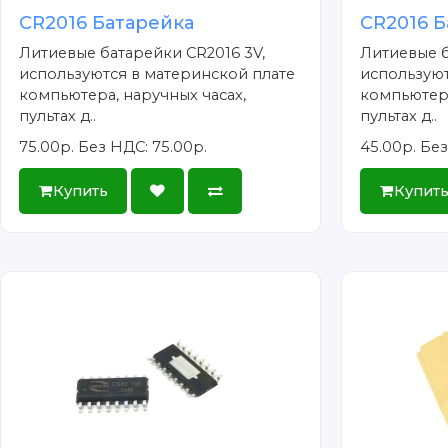
CR2016 Батарейка
CR2016 Б
Литиевые батарейки CR2016 3V,
Литиевые б
используются в материнской плате
используют
компьютера, наручных часах,
компьютера
пультах д..
пультах д..
75.00р.
Без НДС: 75.00р.
45.00р.
Без
Купить
Купит