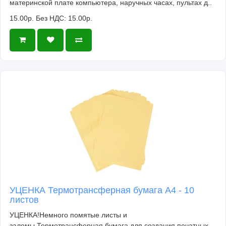
материнской плате компьютера, наручных часах, пультах д..
2018Для Lamborghini UrusДля Infiniti Q60
15.00р.
Без НДС: 15.00р.
2020Для Infiniti Q50 Sports 2020Для GAC
Trumpchi GS7Для GAC Trumpchi GM8Для
Pioneer da120Для Pioneer first
УЦЕНКА Термотрансферная бумага А4 - 10
листов
УЦЕНКА!Немного помятые листы и
заломы.Термотрансферная бумага для создания печатных