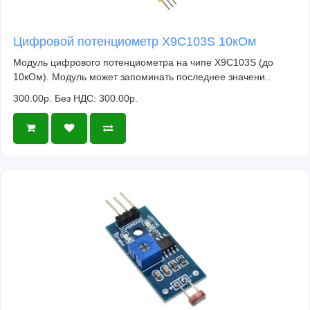
Для Mazda Atez 2017-2020Для Mazda 3 2019
Sport Nav UKДля Mazda CX-9Для Mazda CX-5
Цифровой потенциометр X9C103S 10кОм
2018Для Mazda CX4 2018
Модуль цифрового потенциометра на чипе X9C103S (до
Для Dodge Challenger Hellcat Redeye 2019
10кОм). Модуль может запоминать последнее значени..
Для SKODA Super 2018 Super 380 Ultimate
300.00р.
Без НДС: 300.00р.
EditionДля SKODA Octavia 2017Для SKODA New
Superb 2016Для SKODA Fabia mk3 2019Для
SKODA Scala 2020Для SKODA KodiaQ 2020Для
SKODA Kodiak 2018 топ с 866c хост
Для Mercedes GLA 200 для Mercedes Bens GLA
200 год 2017Для Mercedes GLE 2020 для
Mercedes-Benz GLEДля Mercedes GLE350 2017
для Mercedes benz GLE350 USAДля Mercedes
GLA180 2019Для Mercedes E350 2019Для
Mercedes C Class 2019Для Mercedes E260
coupe 2019/2020Для Mercedes Maybach S450
2020 Коллекционное изданиеДля Mercedes
E300L 2018, 2019Для Mercedes C260L 2019,