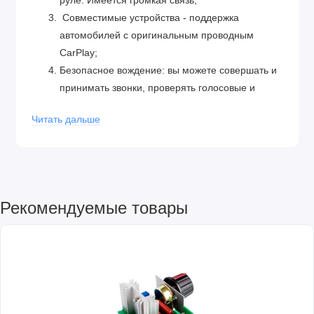
руле. Имеется громкая связь;
Совместимые устройства - поддержка
автомобилей с оригинальным проводным
CarPlay;
Безопасное вождение: вы можете совершать и
принимать звонки, проверять голосовые и
текстовые сообщения и создавать карты.
Читать дальше
Слушать и переключать ваши любимые песни
с помощью голосового помощника;
При выходе из машины не нужно специально
отключать устройство. При дальнейшем
использование телефон будет автоматически
Рекомендуемые товары
подключаться.