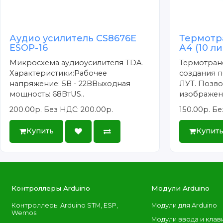
Аудио усилитель CS8676E
Термотр
ESOP-16
А4 (10 л
Микросхема аудиоусилителя TDA.
Термотран
Характеристики:Рабочее
создания п
напряжение: 5В - 22ВВыходная
ЛУТ. Позво
мощность: 68ВтUS..
изображени
200.00р.
Без НДС: 200.00р.
150.00р.
Бе
Купить
Купит
Контроллеры Arduino
Модули Arduino
Контроллеры Arduino STM, ESP,
Модули для Arduino
Wemos
Модули ввода и клав