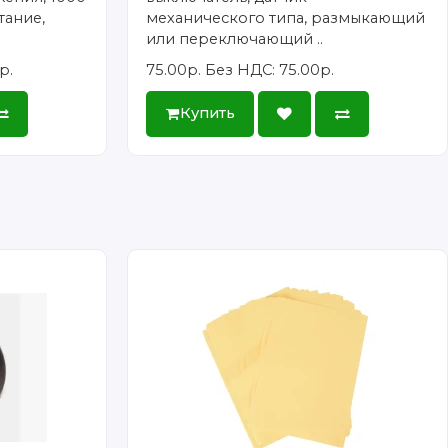
тание,
механического типа, размыкающий
или переключающий ..
р.
75.00р.
Без НДС: 75.00р.
Купить