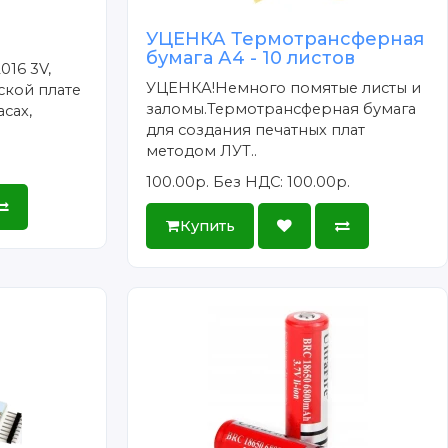
УЦЕНКА Термотрансферная
бумага А4 - 10 листов
016 3V,
УЦЕНКА!Немного помятые листы и
ской плате
заломы.Термотрансферная бумага
сах,
для создания печатных плат
методом ЛУТ..
100.00р.
Без НДС: 100.00р.
Купить