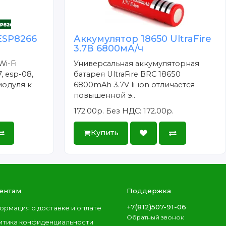
ESP8266
Аккумулятор 18650 UltraFire
3.7В 6800мА/ч
Wi-Fi
Универсальная аккумуляторная
, esp-08,
батарея UltraFire BRC 18650
модуля к
6800mAh 3.7V li-ion отличается
повышенной э..
172.00р.
Без НДС: 172.00р.
Купить
ентам
Поддержка
+7(812)507-91-06
ормация о доставке и оплате
Обратный звонок
итика конфиденциальности