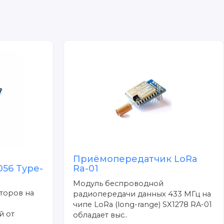
Приёмопередатчик LoRa
56 Type-
Ra-01
Модуль беспроводной
торов на
радиопередачи данных 433 МГц на
чипе LoRa (long-range) SX1278 RA-01
й от
обладает выс..