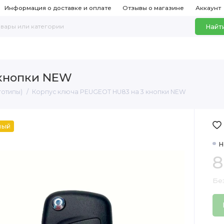
Информация о доставке и оплате
Отзывы о магазине
Аккаунт
Найт
 кнопки NEW
готипы)
Корпус ключа PEUGEOT HU83 на 3 кнопки NEW
ный
Н
8
Бе