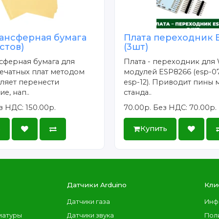
ансферная бумага
Плата переходник 
истов)
(3шт)
сферная бумага для
Плата - переходник для 
ечатных плат методом
модулей ESP8266 (esp-07
ляет перенести
esp-12). Приводит пины 
е, нап..
станда..
з НДС: 150.00р.
70.00р.
Без НДС: 70.00р.
ь
Купить
Датчики Arduino
Кли
Датчики газа
Инф
иатуры
Датчики звука
Пол