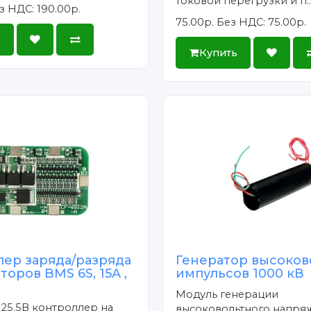
токовой перегрузки и п.
з НДС: 190.00р.
75.00р.
Без НДС: 75.00р.
ь
Купить
лер заряда/разряда
Генератор высоков
торов BMS 6S, 15A ,
импульсов 1000 кВ
Модуль генерации
 25.5В контроллер на
высоковольтного напряж