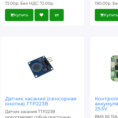
72.00р.
Без НДС: 72.00р.
190.00р.
Бе
Купить
Купит
Датчик касания (сенсорная
Контрол
кнопка) TTP223B
аккумуля
25.5V
Датчик касания TTP223B
BMS 6S 15A
представляет собой сенсорную