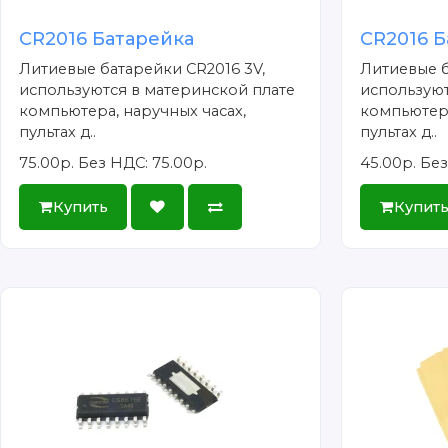
CR2016 Батарейка
CR2016 Б
Литиевые батарейки CR2016 3V,
Литиевые б
используются в материнской плате
используют
компьютера, наручных часах,
компьютера
пультах д..
пультах д..
75.00р.
Без НДС: 75.00р.
45.00р.
Без
Купить
Купит