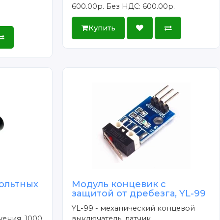
.
600.00р.
Без НДС: 600.00р.
Купить
ольтных
Модуль концевик с
защитой от дребезга, YL-99
YL-99 - механический концевой
ения, 1000
выключатель, датчик