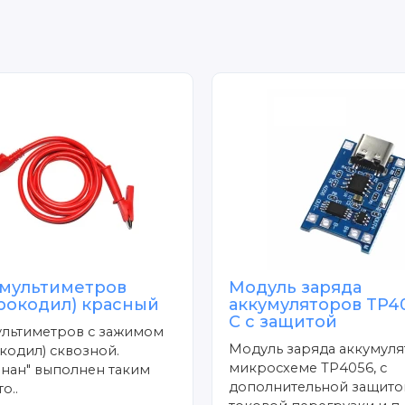
 мультиметров
Модуль заряда
крокодил) красный
аккумуляторов TP40
C с защитой
ультиметров с зажимом
Модуль заряда аккумуля
кодил) сквозной.
микросхеме TP4056, с
нан" выполнен таким
дополнительной защито
о..