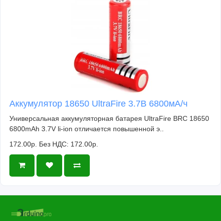
Аккумулятор 18650 UltraFire 3.7В 6800мА/ч
Универсальная аккумуляторная батарея UltraFire BRC 18650
6800mAh 3.7V li-ion отличается повышенной э..
172.00р.
Без НДС: 172.00р.