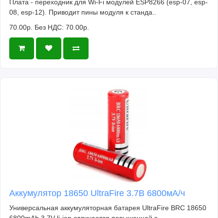
Плата - переходник для Wi-Fi модулей ESP8266 (esp-07, esp-
08, esp-12). Приводит пины модуля к станда..
70.00р.
Без НДС: 70.00р.
Аккумулятор 18650 UltraFire 3.7В 6800мА/ч
Универсальная аккумуляторная батарея UltraFire BRC 18650
6800mAh 3.7V li-ion отличается повышенной э..