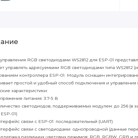
ание
управления RGB светодиодами WS2812 для ESP-01 представл
ет управлять адресуемыми RGB светодиодами типа WS2812 (и
ованием контроллера ESP-01. Модуль оснащен интегрирован
ивает простой и удобный способ подключения и управления 
ские характеристики:
пряжение питания: 3.7-5 В
личество светодиодов, поддерживаемых модулем: до 256 (в з
 ESP-01)
терфейс связи с ESP-01: последовательный (UART)
терфейс связи с светодиодами: однопроводной (данные пере
ддержка различных цветовых режимов: RGB, RGBW, GRB и д