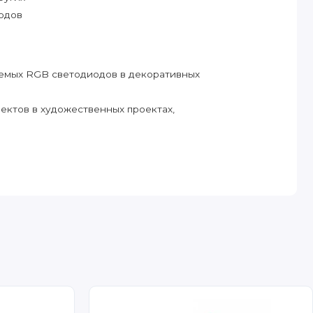
одов
емых RGB светодиодов в декоративных
ектов в художественных проектах,
дсветкой в автомобилях, мотоциклах и
робототехнических проектах для
мыми RGB светодиодами с