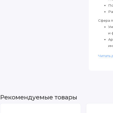
По
Ра
Сфера п
Ум
и 
Ар
ин
Ос
Читать 
др
Ро
со
Др
ис
Рекомендуемые товары