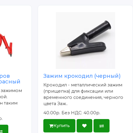
ров
Зажим крокодил (черный)
красный
Крокодил - металлический зажим
с зажимом
(прищепка) для фиксации или
ой.
временного соединения, черного
н таким
цвета Заж..
40.00р.
Без НДС: 40.00р.
р.
Купить