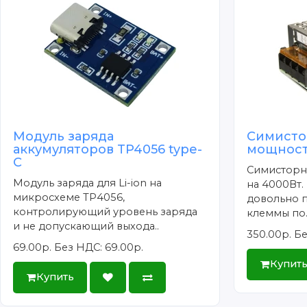
Модуль заряда
Симисто
аккумуляторов TP4056 type-
мощност
C
Симисторн
Модуль заряда для Li-ion на
на 4000Вт.
микросхеме TP4056,
довольно п
контролирующий уровень заряда
клеммы по.
и не допускающий выхода..
350.00р.
Бе
69.00р.
Без НДС: 69.00р.
Купит
Купить