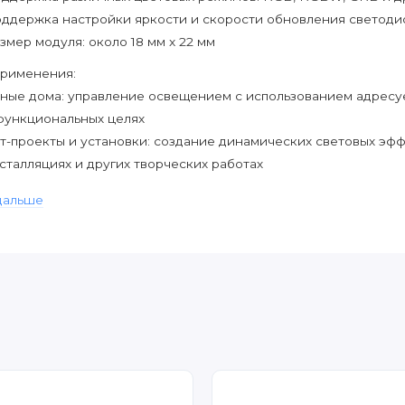
ддержка настройки яркости и скорости обновления светоди
змер модуля: около 18 мм x 22 мм
рименения:
ные дома: управление освещением с использованием адресу
функциональных целях
т-проекты и установки: создание динамических световых эфф
сталляциях и других творческих работах
вещение транспортных средств: управление светодиодной по
дальше
угих транспортных средствах
бототехника: использование адресуемых RGB светодиодов в 
здания различных световых индикаций и эффектов
угие электронные проекты, требующие управления адресуе
пользованием контроллера ESP-01.