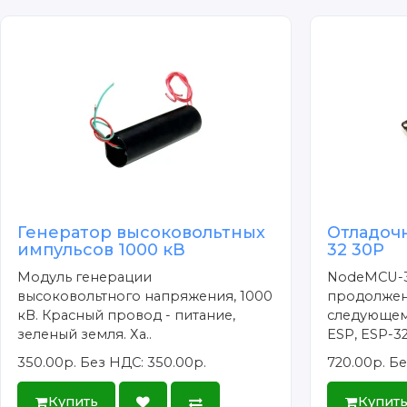
Генератор высоковольтных
Отладоч
импульсов 1000 кВ
32 30P
Модуль генерации
NodeMCU-3
высоковольтного напряжения, 1000
продолжен
кВ. Красный провод - питание,
следующем
зеленый земля. Ха..
ESP, ESP-32/
350.00р.
Без НДС: 350.00р.
720.00р.
Бе
Купить
Купит