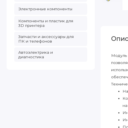
Электронные компоненты
Компоненты и пластик для
3D принтера
Запчасти и аксессуары для
Опис
ПК и телефонов
Автоэлектрика и
Модуль 
диагностика
позволя
использ
обеспеч
Техниче
На
Ко
на
Ин
Ин
По