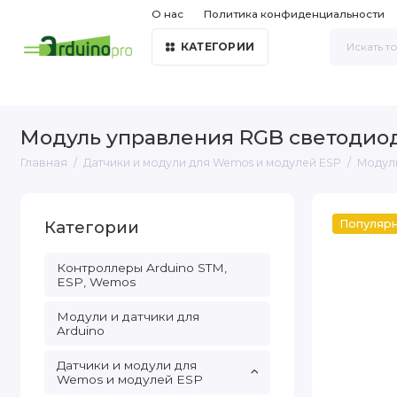
О нас
Политика конфиденциальности
КАТЕГОРИИ
Модуль управления RGB светодиод
Главная
Датчики и модули для Wemos и модулей ESP
Модуль
Категории
Популяр
Контроллеры Arduino STM,
ESP, Wemos
Модули и датчики для
Arduino
Датчики и модули для
Wemos и модулей ESP