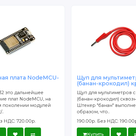
ная плата NodeMCU-
Щуп для мультимет
(банан-крокодил) 
2 это дальнейшее
Щуп для мультиметров 
ие плат NodeMCU, на
(банан-крокодил) сквозн
 поколении модулей
Штекер "банан" выполне
..
образом, что..
з НДС: 720.00р.
190.00р.
Без НДС: 190.00
ь
Купить