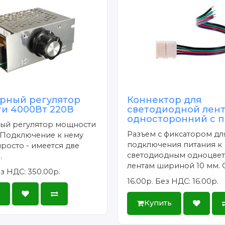
рный регулятор
Коннектор для
и 4000Вт 220В
светодиодной лен
односторонний с 
ый регулятор мощности
Разъем с фиксатором дл
 Подключение к нему
подключения питания к
росто - имеется две
светодиодным одноцве
.
лентам шириной 10 мм. О
з НДС: 350.00р.
16.00р.
Без НДС: 16.00р.
ь
Купить