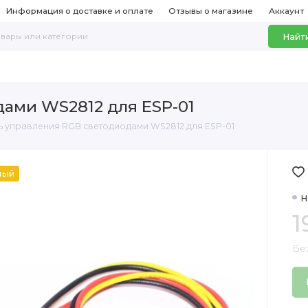
Информация о доставке и оплате
Отзывы о магазине
Аккаунт
Найт
ами WS2812 для ESP-01
 управления RGB светодиодами WS2812 для ESP-01
ный
Н
1
Без