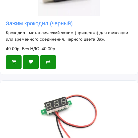
D5 (D13)
IO, SCK
GPIO14
D6 (D12)
IO, MISO
GPIO12
Зажим крокодил (черный)
D7 (D11)
IO, MOSI
GPIO13
Крокодил - металлический зажим (прищепка) для фиксации
D8
IO, Pull-up
GPIO0
или временного соединения, черного цвета Заж..
40.00р.
Без НДС: 40.00р.
D9
IO, Pull-up, BUILTIN_LED
GPIO2
D10
IO, Pull-down,SS
GPIO15
A0
A0
Analog Input