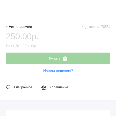
Наборы компонентов
Разъёмы, штекеры и соединители
Нет в наличии
Код товара: 78554
Резисторы
250.00р.
Реле
Без НДС: 250.00р.
Стабилизаторы питания
Купить
Транзисторы
Нашли дешевле?
В избранное
В сравнение