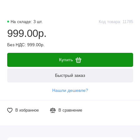
Наборы компонентов
Разъёмы, штекеры и соединители
На складе: 3 шт.
Код товара: 11785
999.00р.
Резисторы
Без НДС: 999.00р.
Реле
Купить
Стабилизаторы питания
Быстрый заказ
Транзисторы
Нашли дешевле?
В избранное
В сравнение