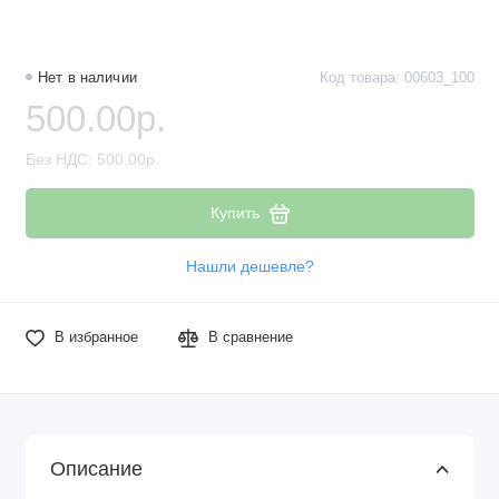
Наборы компонентов
Разъёмы, штекеры и соединители
Нет в наличии
Код товара: 00603_100
500.00р.
Резисторы
Без НДС: 500.00р.
Реле
Купить
Стабилизаторы питания
Нашли дешевле?
Транзисторы
В избранное
В сравнение
Описание