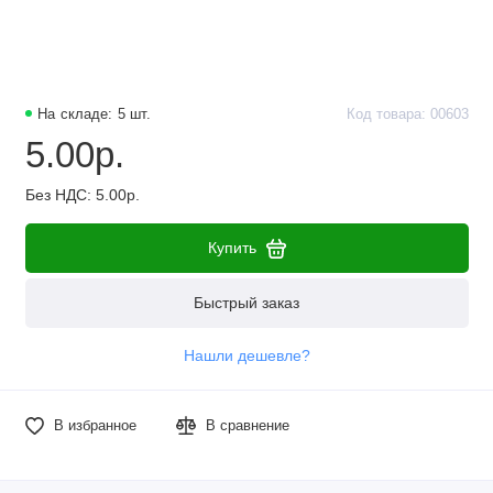
Наборы компонентов
Разъёмы, штекеры и соединители
На складе: 5 шт.
Код товара: 00603
Резисторы
5.00р.
Реле
Без НДС: 5.00р.
Стабилизаторы питания
Купить
Транзисторы
Быстрый заказ
Нашли дешевле?
В избранное
В сравнение