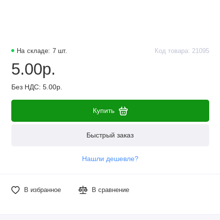
Наборы компонентов
Разъёмы, штекеры и соединители
На складе: 7 шт.
Код товара: 21095
Резисторы
5.00р.
Реле
Без НДС: 5.00р.
Стабилизаторы питания
Купить
Транзисторы
Быстрый заказ
Нашли дешевле?
В избранное
В сравнение