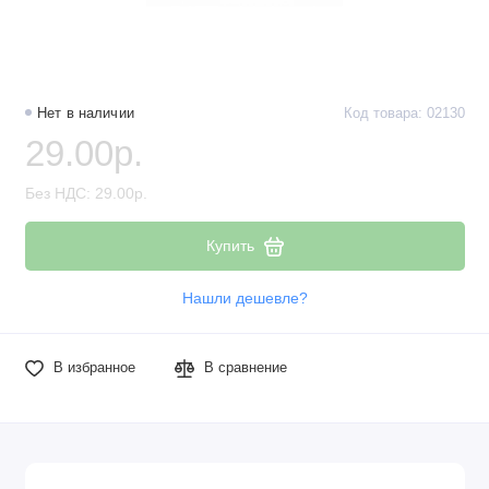
Наборы компонентов
Разъёмы, штекеры и соединители
Нет в наличии
Код товара: 02130
Резисторы
29.00р.
Реле
Без НДС: 29.00р.
Стабилизаторы питания
Купить
Транзисторы
Нашли дешевле?
В избранное
В сравнение