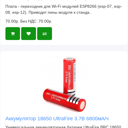
Плата - переходник для Wi-Fi модулей ESP8266 (esp-07, esp-
08, esp-12). Приводит пины модуля к станда..
70.00р.
Без НДС: 70.00р.
Аккумулятор 18650 UltraFire 3.7В 6800мА/ч
Универсальная аккумуляторная батарея UltraFire BRC 18650