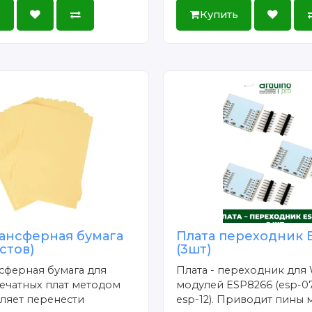
ь
Купить
ансферная бумага
Плата переходник 
истов)
(3шт)
сферная бумага для
Плата - переходник для 
ечатных плат методом
модулей ESP8266 (esp-07
ляет перенести
esp-12). Приводит пины 