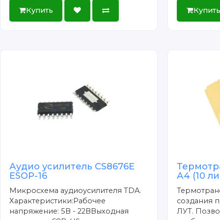
Купить
Купит
Аудио усилитель CS8676E
Термотр
ESOP-16
А4 (10 л
Микросхема аудиоусилителя TDA.
Термотран
Характеристики:Рабочее
создания п
напряжение: 5В - 22ВВыходная
ЛУТ. Позво