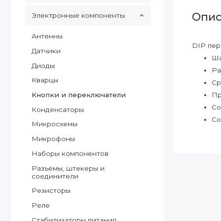
Опис
Электронные компоненты
Антенны
DIP пер
Датчики
Ша
Диоды
Ра
Кварцы
Ср
Кнопки и переключатели
Пр
Со
Конденсаторы
Со
Микросхемы
Микрофоны
Наборы компонентов
Разъёмы, штекеры и
соединители
Резисторы
Реле
Стабилизаторы питания