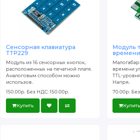
Сенсорная клавиатура
Модуль 
TTP229
времени
Модуль из 16 сенсорных кнопок,
Малогабар
расположенных на печатной плате.
времени у
Аналоговым способом можно
TTL-уровня
использов..
Напря..
150.00р.
Без НДС: 150.00р.
70.00р.
Без
Купить
Купит