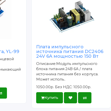
Плата импульсного
а, YL-99
источника питания DC2406
24V 6A мощностью 150 Вт
онцевой
Описание:Модуль импульсного
блока питания 24В 6А / плата
азмыкающий
источника питания без корпуса.
Может исполь..
1050.00р.
Без НДС: 1050.00р.
Купить