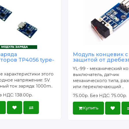
заряда
Модуль концевик с
торов TP4056 type-
защитой от дребезг
YL-99 - механический к
е характеристики этого
выключатель, датчик
одное напряжение: 5V
механического типа, р
ый ток заряда: 1000m..
или переключающий ..
з НДС: 138.00р.
75.00р.
Без НДС: 75.00р.
ь
Купить