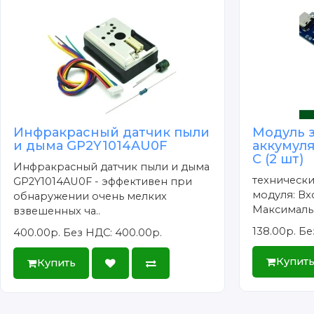
Инфракрасный датчик пыли
Модуль 
и дыма GP2Y1014AU0F
аккумуля
C (2 шт)
Инфракрасный датчик пыли и дыма
технически
GP2Y1014AU0F - эффективен при
модуля: Вх
обнаружении очень мелких
Максимальн
взвешенных ча..
138.00р.
Бе
400.00р.
Без НДС: 400.00р.
Купит
Купить