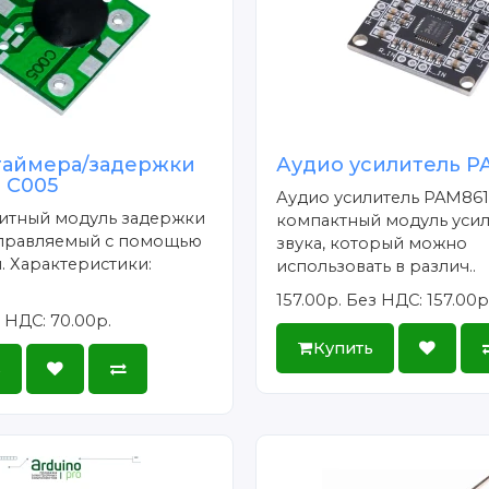
таймера/задержки
Аудио усилитель P
 C005
Аудио усилитель PAM8610
итный модуль задержки
компактный модуль уси
правляемый с помощью
звука, который можно
. Характеристики:
использовать в различ..
157.00р.
Без НДС: 157.00р
 НДС: 70.00р.
Купить
ь