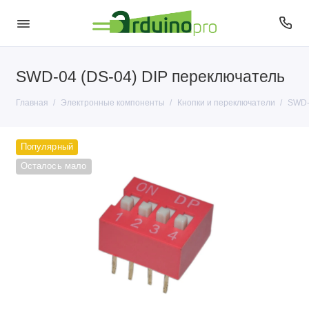
SWD-04 (DS-04) DIP переключатель
Антенны
Главная
Электронные компоненты
Кнопки и переключатели
SWD-
Датчики
Диоды
Популярный
Осталось мало
Кварцы
Кнопки и переключатели
Конденсаторы
Микросхемы
Микрофоны