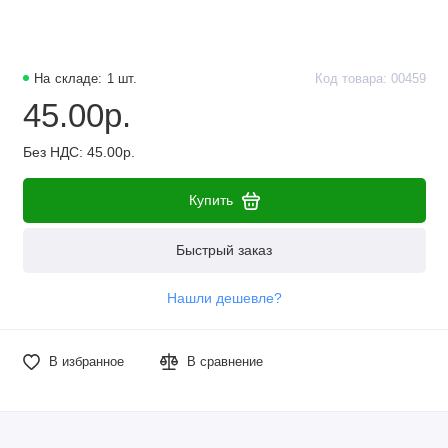
Наборы компонентов
Разъёмы, штекеры и соединители
На складе: 1 шт.
Код товара: 00459
45.00р.
Резисторы
Без НДС: 45.00р.
Реле
Купить
Стабилизаторы питания
Транзисторы
Быстрый заказ
Нашли дешевле?
В избранное
В сравнение