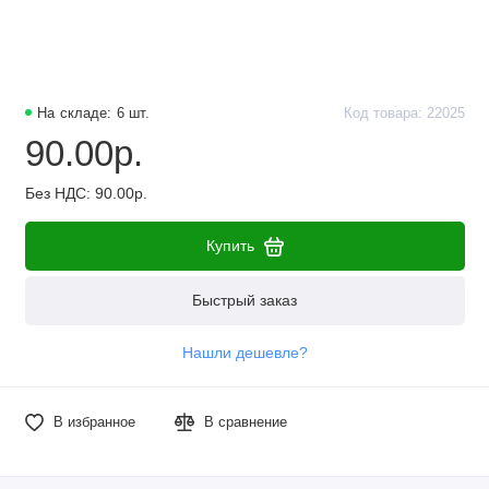
Наборы компонентов
Разъёмы, штекеры и соединители
На складе: 6 шт.
Код товара: 22025
Резисторы
90.00р.
Реле
Без НДС: 90.00р.
Стабилизаторы питания
Купить
Транзисторы
Быстрый заказ
Нашли дешевле?
В избранное
В сравнение