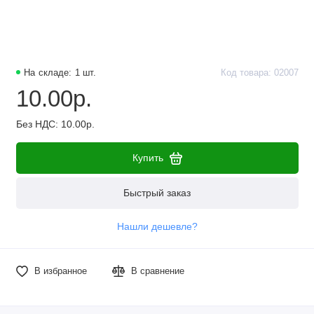
Наборы компонентов
Разъёмы, штекеры и соединители
На складе: 1 шт.
Код товара: 02007
Резисторы
10.00р.
Реле
Без НДС: 10.00р.
Стабилизаторы питания
Купить
Транзисторы
Быстрый заказ
Нашли дешевле?
В избранное
В сравнение