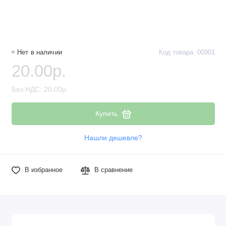
Наборы компонентов
Разъёмы, штекеры и соединители
Нет в наличии
Код товара: 00901
Резисторы
20.00р.
Реле
Без НДС: 20.00р.
Стабилизаторы питания
Купить
Транзисторы
Нашли дешевле?
В избранное
В сравнение