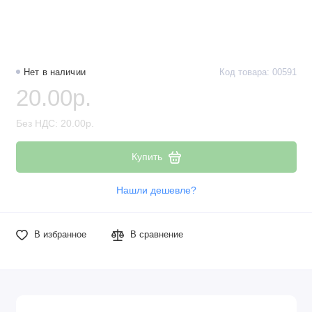
Наборы компонентов
Разъёмы, штекеры и соединители
Нет в наличии
Код товара: 00591
Резисторы
20.00р.
Реле
Без НДС: 20.00р.
Стабилизаторы питания
Купить
Транзисторы
Нашли дешевле?
В избранное
В сравнение