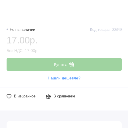
Наборы компонентов
Разъёмы, штекеры и соединители
Нет в наличии
Код товара: 00849
Резисторы
17.00р.
Реле
Без НДС: 17.00р.
Стабилизаторы питания
Купить
Транзисторы
Нашли дешевле?
В избранное
В сравнение