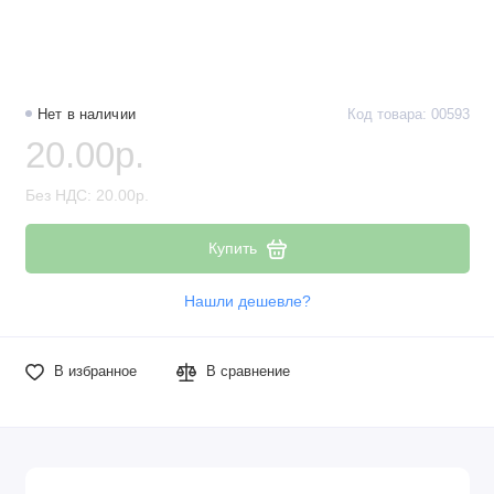
Наборы компонентов
Разъёмы, штекеры и соединители
Нет в наличии
Код товара: 00593
Резисторы
20.00р.
Реле
Без НДС: 20.00р.
Стабилизаторы питания
Купить
Транзисторы
Нашли дешевле?
В избранное
В сравнение