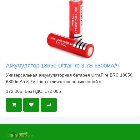
Аккумулятор 18650 UltraFire 3.7В 6800мА/ч
Универсальная аккумуляторная батарея UltraFire BRC 18650
6800mAh 3.7V li-ion отличается повышенной э..
172.00р.
Без НДС: 172.00р.