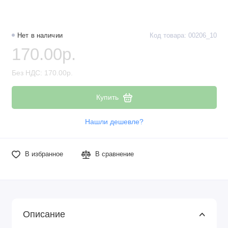
Наборы компонентов
Разъёмы, штекеры и соединители
Нет в наличии
Код товара: 00206_10
170.00р.
Резисторы
Без НДС: 170.00р.
Реле
Купить
Стабилизаторы питания
Нашли дешевле?
Транзисторы
В избранное
В сравнение
Описание