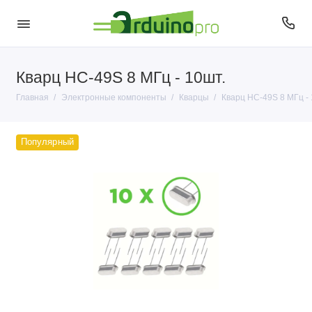
Кварц HC-49S 8 МГц - 10шт.
Антенны
Главная
Электронные компоненты
Кварцы
Кварц HC-49S 8 МГц - 
Датчики
Диоды
Популярный
Кварцы
Кнопки и переключатели
Конденсаторы
Микросхемы
Микрофоны