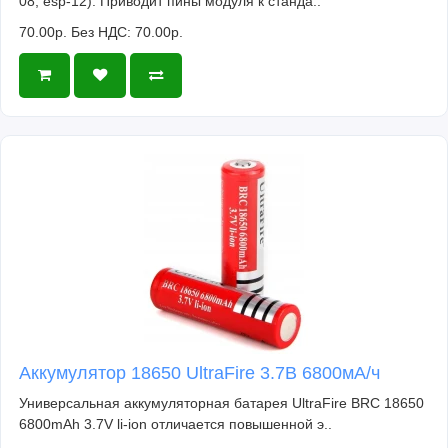
08, esp-12). Приводит пины модуля к станда..
70.00р.
Без НДС: 70.00р.
Аккумулятор 18650 UltraFire 3.7В 6800мА/ч
Универсальная аккумуляторная батарея UltraFire BRC 18650
6800mAh 3.7V li-ion отличается повышенной э..