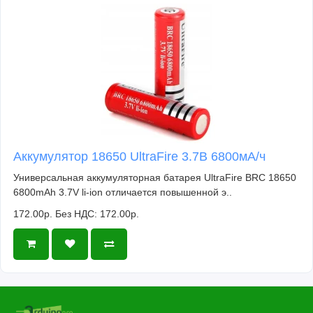
Аккумулятор 18650 UltraFire 3.7В 6800мА/ч
Универсальная аккумуляторная батарея UltraFire BRC 18650
6800mAh 3.7V li-ion отличается повышенной э..
172.00р.
Без НДС: 172.00р.