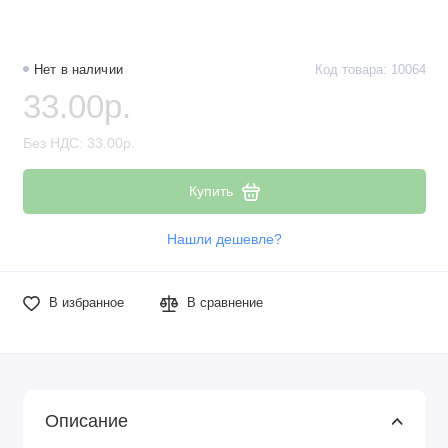
Наборы компонентов
Разъёмы, штекеры и соединители
Нет в наличии
Код товара: 10064
33.00р.
Резисторы
Без НДС: 33.00р.
Реле
Купить
Стабилизаторы питания
Нашли дешевле?
Транзисторы
В избранное
В сравнение
Описание