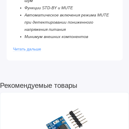
шум
Функции STD-BY и MUTE
Автоматическое включения режима MUTE
при детектировании пониженного
напряжения питания
Минимум внешних компонентов
Фиксированный коэффициент усиления 26 dB
Читать дальше
Отсутствует внешняя обратная связь и
вольтодобавочный конденсатор
Корпус Flexiwatt25
ЗАЩИТЫ
Короткое замыкание выхода на общий или
Рекомендуемые товары
питающий провод
Большая индуктивность нагрузки
Перегрев кристалла
Пропадание нагрузки
Обрыв общего провода
Переполюсовка