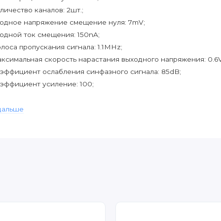
личество каналов: 2шт.;
одное напряжение смещение нуля: 7mV;
одной ток смещения: 150nA;
лоса пропускания сигнала: 1.1MHz;
ксимальная скорость нарастания выходного напряжения: 0.6V
эффициент ослабления синфазного сигнала: 85dB;
эффициент усиление: 100;
апазон питающего напряжения: 3V-32V;
ксимальный потребляемый ток каждого канала: 0.35mA;
дальше
апазон рабочих температур: 0°C-70°C
рпус: DIP-8.