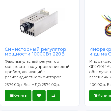
Симисторный регулятор
Инфракр
мощности 10000Вт 220В
и дыма 
Фазоимпульсный регулятор
Инфракрас
мощности - полупроводниковый
GP2Y1014A
прибор, являющийся
обнаружен
разновидностью тиристоров. ..
взвешенных
2574.00р.
Без НДС: 2574.00р.
400.00р.
Бе
Купить
Купит