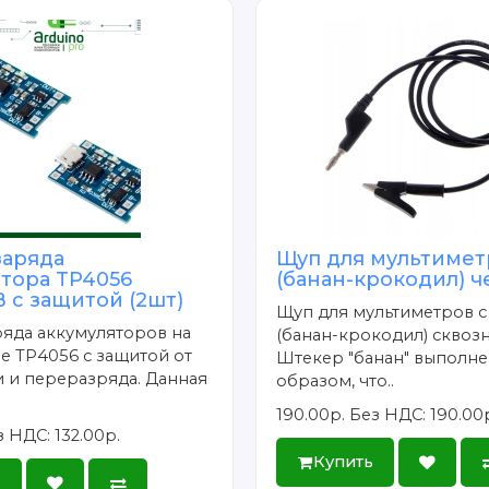
заряда
Щуп для мультимет
ятора TP4056
(банан-крокодил) 
 с защитой (2шт)
Щуп для мультиметров 
яда аккумуляторов на
(банан-крокодил) сквозн
е TP4056 с защитой от
Штекер "банан" выполне
 и переразряда. Данная
образом, что..
190.00р.
Без НДС: 190.00
 НДС: 132.00р.
Купить
ь