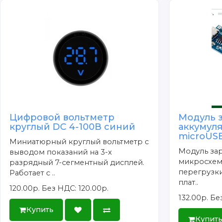
Цифровой вольтметр
Модуль 
круглый DC 4-100В синий
аккумул
microUSB
Миниатюрный круглый вольтметр с
Модуль зар
выводом показаний на 3-х
микросхем
разрядный 7-сегментный дисплей.
перегрузки
Работает с ..
плат..
120.00р.
Без НДС: 120.00р.
132.00р.
Без
Купить
Купит