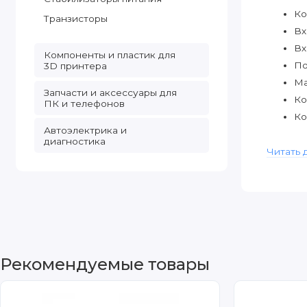
Ко
Транзисторы
Вх
Вх
Компоненты и пластик для
По
3D принтера
Ма
Запчасти и аксессуары для
Ко
ПК и телефонов
Ко
Автоэлектрика и
Ди
диагностика
Ма
Читать 
Ди
Ко
Рекомендуемые товары