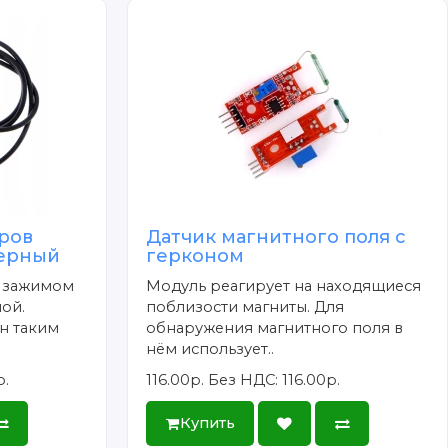
ров
Датчик магнитного поля с
черный
герконом
с зажимом
Модуль реагирует на находящиеся
ой.
поблизости магниты. Для
н таким
обнаружения магнитного поля в
нём использует..
р.
116.00р.
Без НДС: 116.00р.
Купить