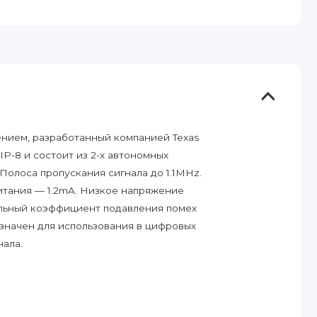
нием, разработанный компанией Texas
P-8 и состоит из 2-х автономных
олоса пропускания сигнала до 1.1MHz.
итания — 1.2mA. Низкое напряжение
альный коэффициент подавления помех
значен для использования в цифровых
нала.