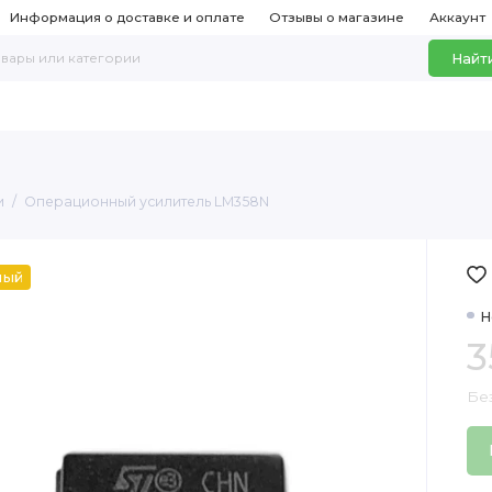
Информация о доставке и оплате
Отзывы о магазине
Аккаунт
Найт
и
Операционный усилитель LM358N
ный
Н
3
Бе