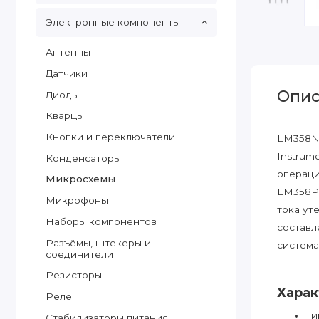
Электронные компоненты
Антенны
Датчики
Опис
Диоды
Кварцы
Кнопки и переключатели
LM358N 
Instrum
Конденсаторы
операци
Микросхемы
LM358P 
Микрофоны
тока ут
Наборы компонентов
составл
Разъёмы, штекеры и
система
соединители
Резисторы
Харак
Реле
Ти
Стабилизаторы питания