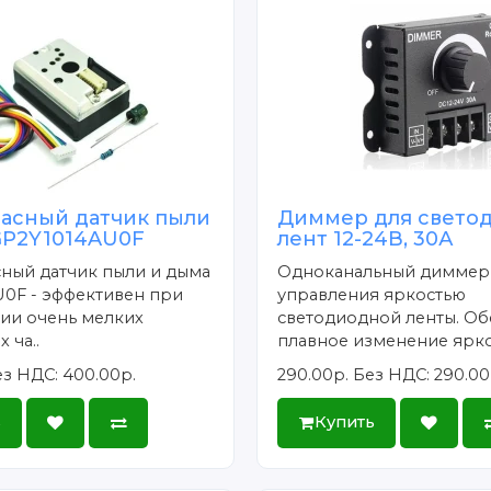
асный датчик пыли
Диммер для свето
GP2Y1014AU0F
лент 12-24В, 30А
ный датчик пыли и дыма
Одноканальный диммер
U0F - эффективен при
управления яркостью
ии очень мелких
светодиодной ленты. Об
 ча..
плавное изменение ярко
з НДС: 400.00р.
290.00р.
Без НДС: 290.00
ь
Купить