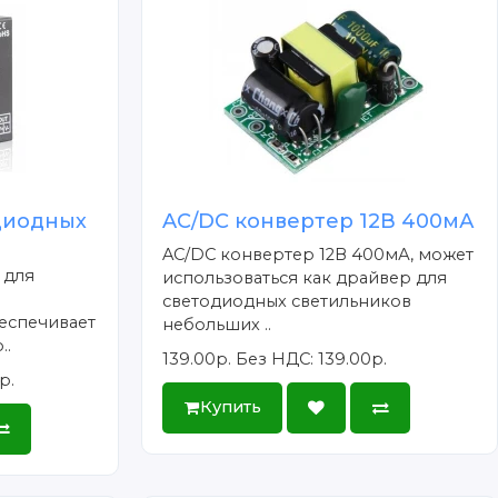
диодных
AC/DC конвертер 12В 400мА
AC/DC конвертер 12В 400мА, может
 для
использоваться как драйвер для
светодиодных светильников
еспечивает
небольших ..
..
139.00р.
Без НДС: 139.00р.
р.
Купить