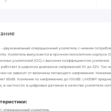
ание
- двухканальный операционный усилитель с низким потребле
ents. Усилитель выпускается в прочном монолитном корпусе DI
онных усилителей (ОС) с высоким коэффициентом усиления. П
работает в широком диапазоне напряжений 3V до 32V. Ток п
ечки не зависит от величины питающего напряжения. Миним
яет 65dB. Усиление по напряжению до 100dB. LM358P предна
х, в частности, в цифровых датчиках в качестве усилителя сиг
теристики:
п: операционный усилитель;