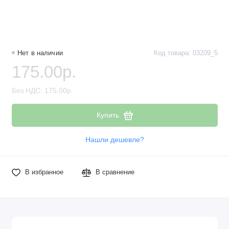
Наборы компонентов
Разъёмы, штекеры и соединители
Нет в наличии
Код товара: 03209_5
Резисторы
175.00р.
Реле
Без НДС: 175.00р.
Стабилизаторы питания
Купить
Транзисторы
Нашли дешевле?
В избранное
В сравнение