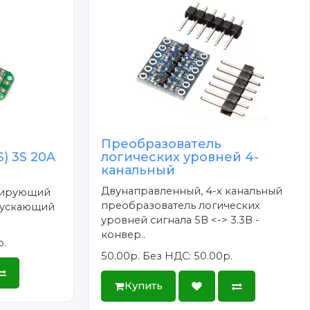
Преобразователь
) 3S 20A
логических уровней 4-
канальный
n
Двунаправленный, 4-х канальный
лирующий
преобразователь логических
пускающий
уровней сигнала 5В <-> 3.3В -
конвер..
р.
50.00р.
Без НДС: 50.00р.
Купить