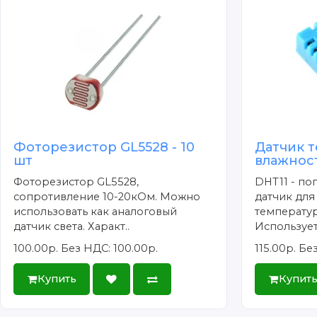
Фоторезистор GL5528 - 10
Датчик 
шт
влажнос
Фоторезистор GL5528,
DHT11 - п
сопротивление 10-20кОм. Можно
датчик дл
использовать как аналоговый
температур
датчик света. Характ..
Используетс
100.00р.
Без НДС: 100.00р.
115.00р.
Без
Купить
Купит