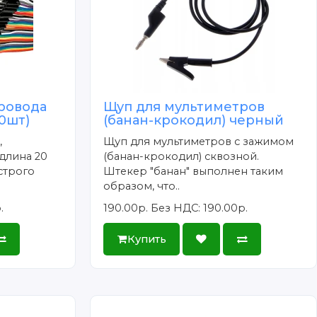
ровода
Щуп для мультиметров
40шт)
(банан-крокодил) черный
,
Щуп для мультиметров с зажимом
длина 20
(банан-крокодил) сквозной.
строго
Штекер "банан" выполнен таким
образом, что..
.
190.00р.
Без НДС: 190.00р.
Купить