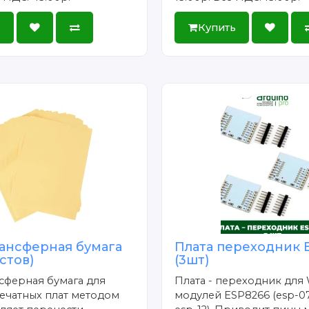
ь
Купить
ансферная бумага
Плата переходник 
истов)
(3шт)
сферная бумага для
Плата - переходник для 
ечатных плат методом
модулей ESP8266 (esp-07