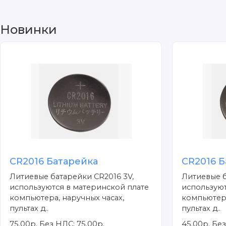
Новинки
CR2016 Батарейка
CR2016 Б
Литиевые батарейки CR2016 3V,
Литиевые б
используются в материнской плате
используют
компьютера, наручных часах,
компьютера
пультах д..
пультах д..
75.00р.
Без НДС: 75.00р.
45.00р.
Без