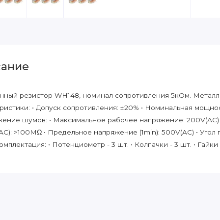
ание
ный резистор WH148, номинал сопротивления 5кОм. Металли
ристики: • Допуск сопротивления: ±20% • Номинальная мощнос
жение шумов: • Максимальное рабочее напряжение: 200V(AC) 
C): >100MΩ • Предельное напряжение (1min): 500V(AC) • Угол 
мплектация: • Потенциометр - 3 шт. • Колпачки - 3 шт. • Гайки 