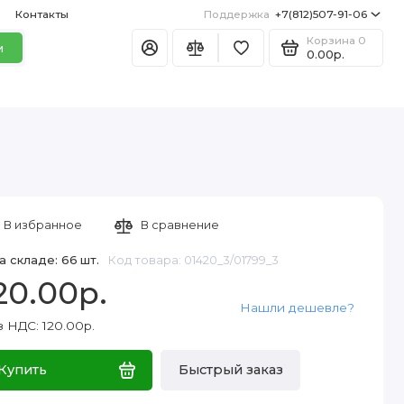
Контакты
Поддержка
+7(812)507-91-06
Корзина
0
и
0.00р.
В избранное
В сравнение
а складе: 66 шт.
Код товара: 01420_3/01799_3
20.00р.
Нашли дешевле?
 НДС: 120.00р.
Купить
Быстрый заказ