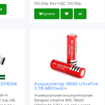
100.00р.
Без НДС: 100.00р.
Купить
ESP8266
Аккумулятор 18650 UltraFire
3.7В 6800мА/ч
Wi-Fi
Универсальная аккумуляторная
, esp-08,
батарея UltraFire BRC 18650