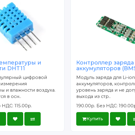
температуры и
Контроллер заряда
ти DHT11
аккумуляторов (BMS
опулярный цифровой
Модуль заряда для Li-io
я измерения
аккумуляторов, контро
ы и влажности воздуха.
уровень заряда и не до
я в осн..
выхода из стр..
 НДС: 115.00р.
190.00р.
Без НДС: 190.00
ь
Купить