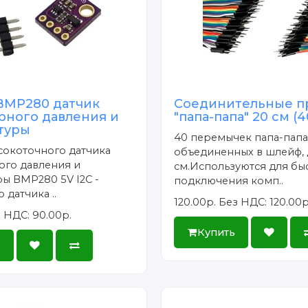
BMP280 датчик
Соединительные п
рного давления и
"папа-папа" 20 см (
туры
40 перемычек папа-папа
сокоточного датчика
объединенных в шлейф, 
ого давления и
см.Используются для бы
ы BMP280 5V I2C -
подключения комп..
 датчика ..
120.00р.
Без НДС: 120.00р
 НДС: 90.00р.
Купить
ь