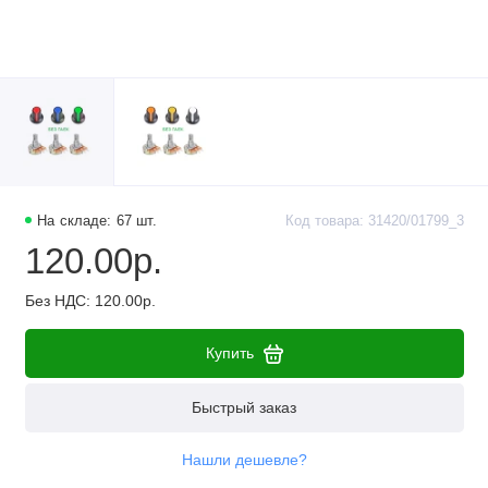
Наборы компонентов
Разъёмы, штекеры и соединители
Резисторы
Реле
Стабилизаторы питания
На складе: 67 шт.
Код товара: 31420/01799_3
120.00р.
Транзисторы
Без НДС: 120.00р.
Купить
Быстрый заказ
Нашли дешевле?