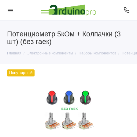
Потенциометр 5кОм + Колпачки (3
Антенны
шт) (без гаек)
Датчики
Главная
Электронные компоненты
Наборы компонентов
Потенцио
Диоды
Популярный
Кварцы
Кнопки и переключатели
Конденсаторы
Микросхемы
Микрофоны