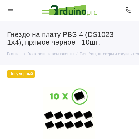
Гнездо на плату PBS-4 (DS1023-
Антенны
1x4), прямое черное - 10шт.
Датчики
Главная
Электронные компоненты
Разъёмы, штекеры и соединител
Диоды
Популярный
Кварцы
Кнопки и переключатели
Конденсаторы
Микросхемы
Микрофоны