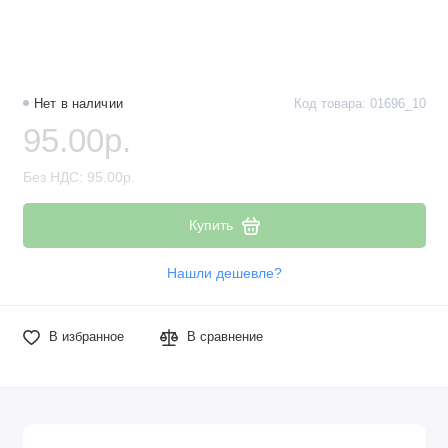
Наборы компонентов
Разъёмы, штекеры и соединители
Нет в наличии
Код товара: 01696_10
Резисторы
95.00р.
Реле
Без НДС: 95.00р.
Стабилизаторы питания
Купить
Транзисторы
Нашли дешевле?
В избранное
В сравнение