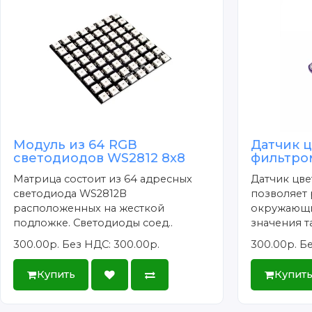
Модуль из 64 RGB
Датчик ц
светодиодов WS2812 8x8
фильтро
Матрица состоит из 64 адресных
Датчик цве
светодиода WS2812B
позволяет 
расположенных на жесткой
окружающи
подложке. Светодиоды соед..
значения та
300.00р.
Без НДС: 300.00р.
300.00р.
Бе
Купить
Купит