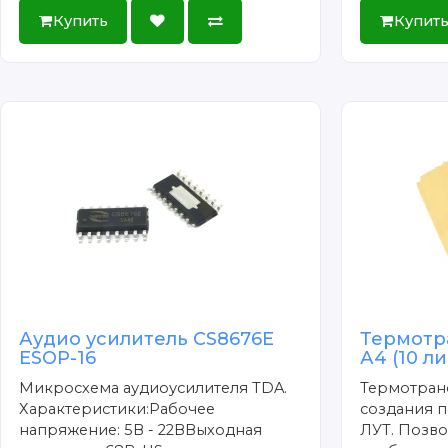
Купить
Купит
Аудио усилитель CS8676E
Термотр
ESOP-16
А4 (10 л
Микросхема аудиоусилителя TDA.
Термотран
Характеристики:Рабочее
создания п
напряжение: 5В - 22ВВыходная
ЛУТ. Позво