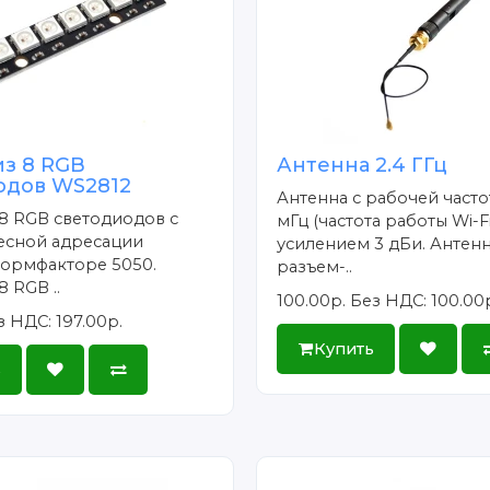
из 8 RGB
Антенна 2.4 ГГц
одов WS2812
Антенна с рабочей част
8 RGB светодиодов с
мГц (частота работы Wi-Fi
есной адресации
усилением 3 дБи. Антенн
формфакторе 5050.
разъем-..
 RGB ..
100.00р.
Без НДС: 100.00
з НДС: 197.00р.
Купить
ь