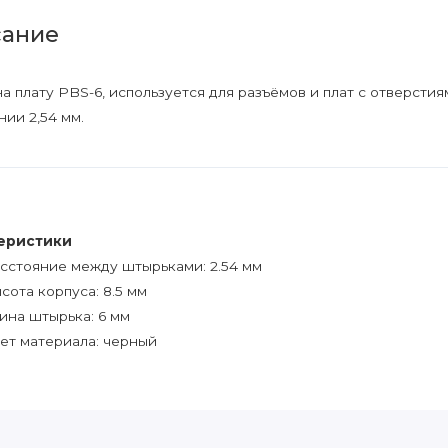
ание
на плату PBS-6, используется для разъёмов и плат с отверст
нии 2,54 мм.
еристики
сстояние между штырьками: 2.54 мм
сота корпуса: 8.5 мм
ина штырька: 6 мм
ет материала: черный