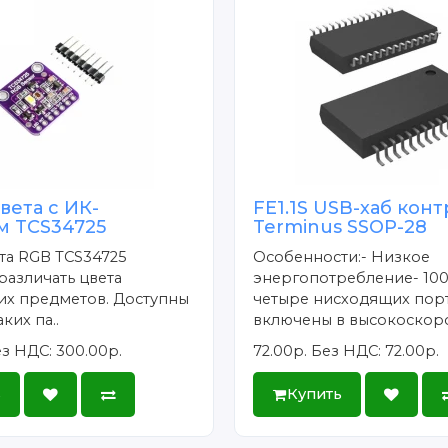
вета с ИК-
FE1.1S USB-хаб кон
м TCS34725
Terminus SSOP-28
та RGB TCS34725
Особенности:- Низкое
различать цвета
энергопотребление- 100
х предметов. Доступны
четыре нисходящих пор
ких па..
включены в высокоскоро
з НДС: 300.00р.
72.00р.
Без НДС: 72.00р.
ь
Купить