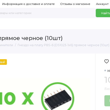
Информация о доставке и оплате
Отзывы о магазине
Аккаунт
Найт
 прямое черное (10шт)
динители
Гнездо на плату PBS-6 (DS1023-1x6) прямое черное (10шт)
ный
Н
1
Бе