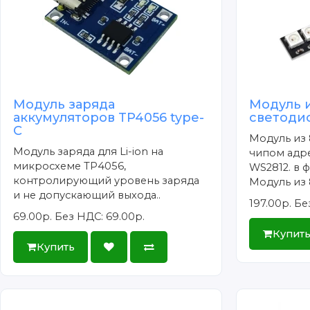
Модуль заряда
Модуль 
аккумуляторов TP4056 type-
светоди
C
Модуль из 
Модуль заряда для Li-ion на
чипом адр
микросхеме TP4056,
WS2812. в 
контролирующий уровень заряда
Модуль из 8
и не допускающий выхода..
197.00р.
Бе
69.00р.
Без НДС: 69.00р.
Купит
Купить