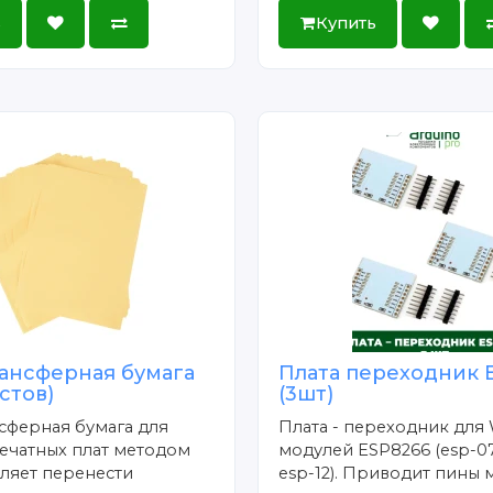
ь
Купить
ансферная бумага
Плата переходник 
истов)
(3шт)
сферная бумага для
Плата - переходник для 
ечатных плат методом
модулей ESP8266 (esp-07
ляет перенести
esp-12). Приводит пины 