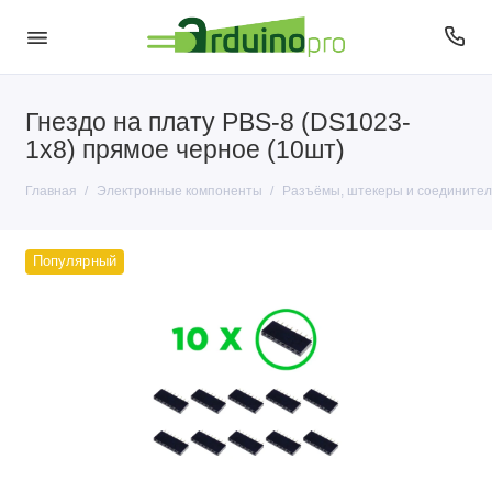
Гнездо на плату PBS-8 (DS1023-
Антенны
1x8) прямое черное (10шт)
Датчики
Главная
Электронные компоненты
Разъёмы, штекеры и соединител
Диоды
Популярный
Кварцы
Кнопки и переключатели
Конденсаторы
Микросхемы
Микрофоны