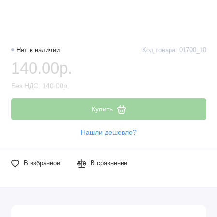
Наборы компонентов
Разъёмы, штекеры и соединители
Нет в наличии
Код товара: 01700_10
Резисторы
140.00р.
Реле
Без НДС: 140.00р.
Стабилизаторы питания
Купить
Транзисторы
Нашли дешевле?
В избранное
В сравнение