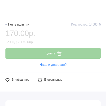
Наборы компонентов
Разъёмы, штекеры и соединители
Нет в наличии
Код товара: 14883_5
Резисторы
170.00р.
Реле
Без НДС: 170.00р.
Стабилизаторы питания
Купить
Транзисторы
Нашли дешевле?
В избранное
В сравнение