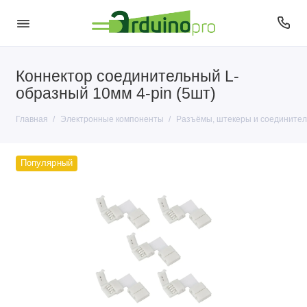
Коннектор соединительный L-
Антенны
образный 10мм 4-pin (5шт)
Датчики
Главная
Электронные компоненты
Разъёмы, штекеры и соединител
Диоды
Популярный
Кварцы
Кнопки и переключатели
Конденсаторы
Микросхемы
Микрофоны