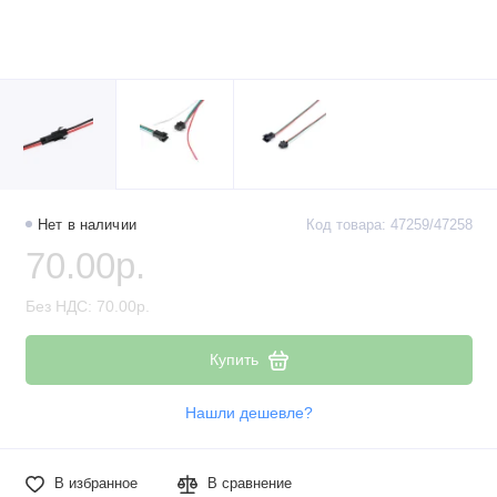
Наборы компонентов
Разъёмы, штекеры и соединители
Резисторы
Реле
Стабилизаторы питания
Нет в наличии
Код товара: 47259/47258
70.00р.
Транзисторы
Без НДС: 70.00р.
Купить
Нашли дешевле?
В избранное
В сравнение