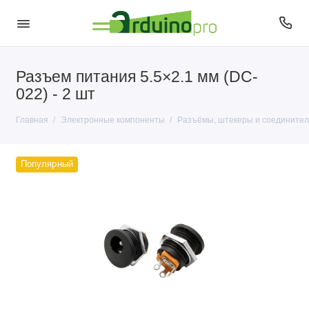
Разъем питания 5.5×2.1 мм (DC-
Антенны
022) - 2 шт
Датчики
Главная
Электронные компоненты
Разъёмы, штекеры и соединител
Диоды
Популярный
Кварцы
Кнопки и переключатели
Конденсаторы
Микросхемы
Микрофоны